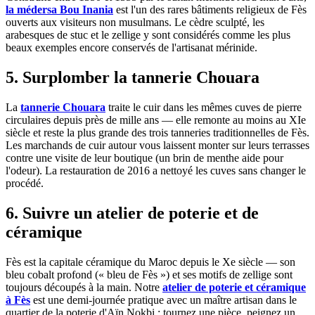
la médersa Bou Inania
est l'un des rares bâtiments religieux de Fès
ouverts aux visiteurs non musulmans. Le cèdre sculpté, les
arabesques de stuc et le zellige y sont considérés comme les plus
beaux exemples encore conservés de l'artisanat mérinide.
5. Surplomber la tannerie Chouara
La
tannerie Chouara
traite le cuir dans les mêmes cuves de pierre
circulaires depuis près de mille ans — elle remonte au moins au XIe
siècle et reste la plus grande des trois tanneries traditionnelles de Fès.
Les marchands de cuir autour vous laissent monter sur leurs terrasses
contre une visite de leur boutique (un brin de menthe aide pour
l'odeur). La restauration de 2016 a nettoyé les cuves sans changer le
procédé.
6. Suivre un atelier de poterie et de
céramique
Fès est la capitale céramique du Maroc depuis le Xe siècle — son
bleu cobalt profond (« bleu de Fès ») et ses motifs de zellige sont
toujours découpés à la main. Notre
atelier de poterie et céramique
à Fès
est une demi-journée pratique avec un maître artisan dans le
quartier de la poterie d'Aïn Nokbi : tournez une pièce, peignez un