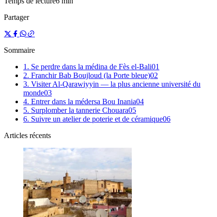
Temps de lecture
6 min
Partager
Sommaire
1. Se perdre dans la médina de Fès el-Bali
0
1
2. Franchir Bab Boujloud (la Porte bleue)
0
2
3. Visiter Al-Qarawiyyin — la plus ancienne université du
monde
0
3
4. Entrer dans la médersa Bou Inania
0
4
5. Surplomber la tannerie Chouara
0
5
6. Suivre un atelier de poterie et de céramique
0
6
Articles récents