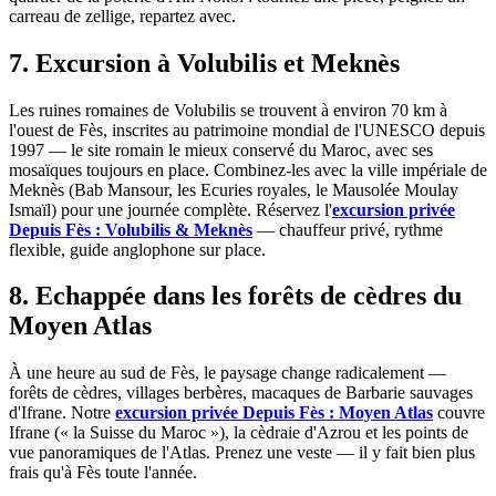
carreau de zellige, repartez avec.
7. Excursion à Volubilis et Meknès
Les ruines romaines de Volubilis se trouvent à environ 70 km à
l'ouest de Fès, inscrites au patrimoine mondial de l'UNESCO depuis
1997 — le site romain le mieux conservé du Maroc, avec ses
mosaïques toujours en place. Combinez-les avec la ville impériale de
Meknès (Bab Mansour, les Ecuries royales, le Mausolée Moulay
Ismaïl) pour une journée complète. Réservez l'
excursion privée
Depuis Fès : Volubilis & Meknès
— chauffeur privé, rythme
flexible, guide anglophone sur place.
8. Echappée dans les forêts de cèdres du
Moyen Atlas
À une heure au sud de Fès, le paysage change radicalement —
forêts de cèdres, villages berbères, macaques de Barbarie sauvages
d'Ifrane. Notre
excursion privée Depuis Fès : Moyen Atlas
couvre
Ifrane (« la Suisse du Maroc »), la cèdraie d'Azrou et les points de
vue panoramiques de l'Atlas. Prenez une veste — il y fait bien plus
frais qu'à Fès toute l'année.