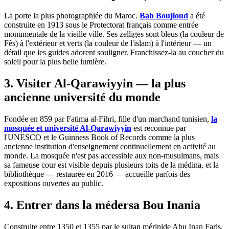
La porte la plus photographiée du Maroc.
Bab Boujloud
a été
construite en 1913 sous le Protectorat français comme entrée
monumentale de la vieille ville. Ses zelliges sont bleus (la couleur de
Fès) à l'extérieur et verts (la couleur de l'islam) à l'intérieur — un
détail que les guides adorent souligner. Franchissez-la au coucher du
soleil pour la plus belle lumière.
3. Visiter Al-Qarawiyyin — la plus
ancienne université du monde
Fondée en 859 par Fatima al-Fihri, fille d'un marchand tunisien,
la
mosquée et université Al-Qarawiyyin
est reconnue par
l'UNESCO et le Guinness Book of Records comme la plus
ancienne institution d'enseignement continuellement en activité au
monde. La mosquée n'est pas accessible aux non-musulmans, mais
sa fameuse cour est visible depuis plusieurs toits de la médina, et la
bibliothèque — restaurée en 2016 — accueille parfois des
expositions ouvertes au public.
4. Entrer dans la médersa Bou Inania
Construite entre 1350 et 1355 par le sultan mérinide Abu Inan Faris,