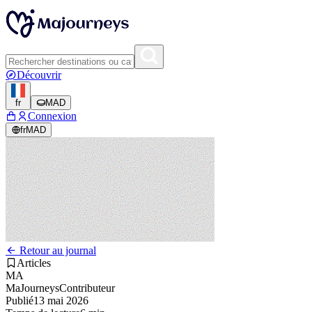
Découvrir
fr
MAD
Connexion
fr
MAD
Retour au journal
Articles
MA
MaJourneys
Contributeur
Publié
13 mai 2026