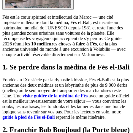
Fès est le cœur spirituel et intellectuel du Maroc — une cité
impériale millénaire dont la médina, Fès el-Bali, est inscrite au
patrimoine mondial de l'UNESCO depuis 1981 et reste l'une des
plus grandes zones urbaines sans voitures de la planète. Elle
récompense les voyageurs qui acceptent de s'y perdre. Ce guide
2026 réunit les
10 meilleures choses à faire à Fès
, de la plus
ancienne université du monde à une excursion à Volubilis — avec
chaque activité réservable directement sur MaJourneys.
1. Se perdre dans la médina de Fès el-Bali
Fondée au IXe siècle par la dynastie idrisside, Fès el-Bali est la plus
ancienne des deux médinas et un labyrinthe de plus de 9 000 derbs
(ruelles) où le seul moyen de transporter des marchandises reste
l'âne. Une
visite guidée de la médina de Fès
avec un guide officiel
est le meilleur investissement de votre séjour — vous couvrirez les
souks, les madrasas, les fondouks et les tanneries dans une boucle
logique sans revenir sur vos pas. Pour les lecteurs en solo, notre
guide à pied de Fès el-Bali
reprend le même itinéraire.
2. Franchir Bab Boujloud (la Porte bleue)