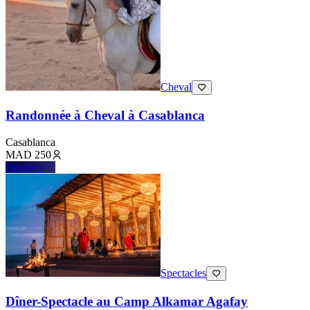
Cheval
Randonnée à Cheval à Casablanca
Casablanca
MAD
250
Réserver
Spectacles
Dîner-Spectacle au Camp Alkamar Agafay