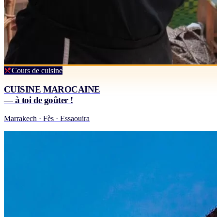
Cours de cuisine
CUISINE MAROCAINE
— à toi de goûter !
Marrakech · Fès · Essaouira