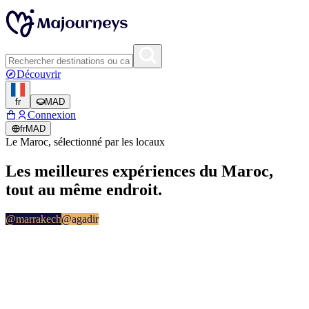
Découvrir
fr
MAD
Connexion
fr
MAD
Le Maroc, sélectionné par les locaux
Les meilleures
expériences
du Maroc,
tout au même endroit.
@
marrakech
@
agadir