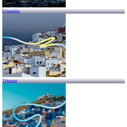
Essaouira
Tétouan