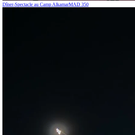
Dîner-Spectacle au Camp Alkamar
MAD
350