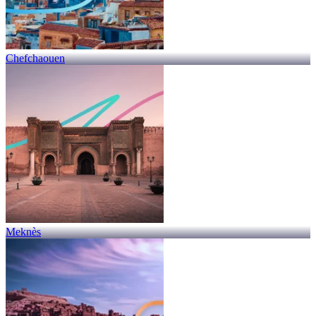
Chefchaouen
Meknès