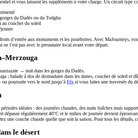
ntiel et vous laissent les suppléments à votre charge. Un circuit type 
érimenté
x gorges du Dadès ou du Todgha
 au coucher du soleil
éjeuner
s droits d’entrée aux monuments et les pourboires. Avec MaJourneys, vou
ne l’est pas avec le prestataire local avant votre départ.
ch–Merzouga
rzazate → nuit dans les gorges du Dadès.
alade à dos de dromadaire dans les dunes, coucher de soleil et dîne
 ou poursuite vers le nord jusqu’à
Fès
si vous faites une traversée du d
a
riodes idéales : des journées chaudes, des nuits fraîches mais supporta
sert dépasse régulièrement 40°C et le milieu de journée devient éprouvant
ez une couche chaude quelle que soit la saison. Pour tous les détails, c
ans le désert