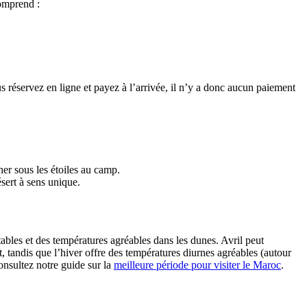
comprend :
s réservez en ligne et payez à l’arrivée, il n’y a donc aucun paiement
r sous les étoiles au camp.
ésert à sens unique.
bles et des températures agréables dans les dunes. Avril peut
, tandis que l’hiver offre des températures diurnes agréables (autour
onsultez notre guide sur la
meilleure période pour visiter le Maroc
.