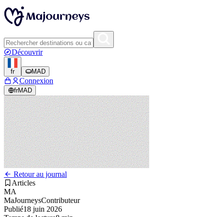
Découvrir
fr
MAD
Connexion
fr
MAD
Retour au journal
Articles
MA
MaJourneys
Contributeur
Publié
18 juin 2026