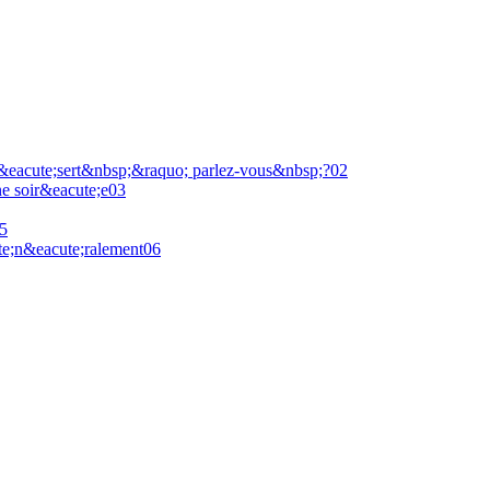
&eacute;sert&nbsp;&raquo; parlez-vous&nbsp;?
0
2
e soir&eacute;e
0
3
5
e;n&eacute;ralement
0
6