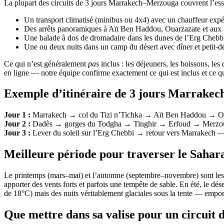
La plupart des circuits de 3 jours Marrakech–Merzouga couvrent l’esse
Un transport climatisé (minibus ou 4x4) avec un chauffeur exp
Des arrêts panoramiques à Aït Ben Haddou, Ouarzazate et au
Une balade à dos de dromadaire dans les dunes de l’Erg Chebbi
Une ou deux nuits dans un camp du désert avec dîner et petit-d
Ce qui n’est généralement
pas
inclus : les déjeuners, les boissons, le
en ligne — notre équipe confirme exactement ce qui est inclus et ce qui 
Exemple d’itinéraire de 3 jours Marrake
Jour 1 :
Marrakech → col du Tizi n’Tichka → Aït Ben Haddou → Oua
Jour 2 :
Dadès → gorges du Todgha → Tinghir → Erfoud → Merzouga ; b
Jour 3 :
Lever du soleil sur l’Erg Chebbi → retour vers Marrakech —
Meilleure période pour traverser le Sahar
Le printemps (mars–mai) et l’automne (septembre–novembre) sont les pé
apporter des vents forts et parfois une tempête de sable. En été, le dé
de 18°C) mais des nuits véritablement glaciales sous la tente — emport
Que mettre dans sa valise pour un circuit d