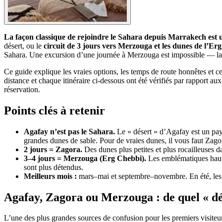
La façon classique de rejoindre le Sahara depuis Marrakech est un
désert, ou le
circuit de 3 jours vers Merzouga et les dunes de l’Er
Sahara. Une excursion d’une journée à Merzouga est impossible — la 
Ce guide explique les vraies options, les temps de route honnêtes et 
distance et chaque itinéraire ci-dessous ont été vérifiés par rapport aux
réservation.
Points clés à retenir
Agafay n’est pas le Sahara.
Le « désert » d’Agafay est un pay
grandes dunes de sable. Pour de vraies dunes, il vous faut Za
2 jours = Zagora.
Des dunes plus petites et plus rocailleuses 
3–4 jours = Merzouga (Erg Chebbi).
Les emblématiques haute
sont plus détendus.
Meilleurs mois :
mars–mai et septembre–novembre. En été, les jo
Agafay, Zagora ou Merzouga : de quel « dé
L’une des plus grandes sources de confusion pour les premiers visiteurs