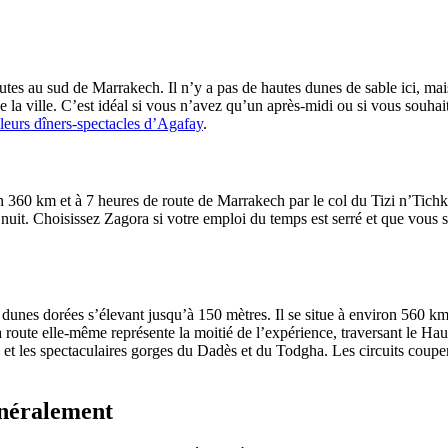
nutes au sud de Marrakech. Il n’y a pas de hautes dunes de sable ici, ma
e la ville. C’est idéal si vous n’avez qu’un après-midi ou si vous souha
leurs dîners-spectacles d’Agafay
.
 360 km et à 7 heures de route de Marrakech par le col du Tizi n’Tichka
 nuit. Choisissez Zagora si votre emploi du temps est serré et que vous so
 dunes dorées s’élevant jusqu’à 150 mètres. Il se situe à environ 560 
 route elle-même représente la moitié de l’expérience, traversant le Ha
 les spectaculaires gorges du Dadès et du Todgha. Les circuits coupent 
énéralement