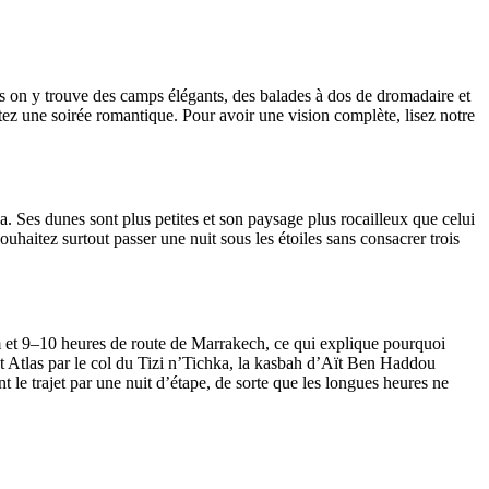
is on y trouve des camps élégants, des balades à dos de dromadaire et
itez une soirée romantique. Pour avoir une vision complète, lisez notre
. Ses dunes sont plus petites et son paysage plus rocailleux que celui
uhaitez surtout passer une nuit sous les étoiles sans consacrer trois
km et 9–10 heures de route de Marrakech, ce qui explique pourquoi
ut Atlas par le col du Tizi n’Tichka, la kasbah d’Aït Ben Haddou
le trajet par une nuit d’étape, de sorte que les longues heures ne