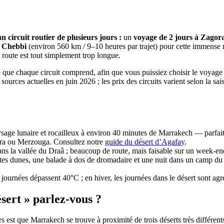
 circuit routier de plusieurs jours :
un
voyage de 2 jours à Zagor
g Chebbi
(environ 560 km / 9–10 heures par trajet) pour cette immense 
route est tout simplement trop longue.
ce que chaque circuit comprend, afin que vous puissiez choisir le voyag
 sources actuelles en juin 2026 ; les prix des circuits varient selon la s
sage lunaire et rocailleux à environ 40 minutes de Marrakech — parfait
gora ou Merzouga. Consultez notre
guide du désert d’Agafay
.
dans la vallée du Draâ ; beaucoup de route, mais faisable sur un week-en
s dunes, une balade à dos de dromadaire et une nuit dans un camp du dé
urnées dépassent 40°C ; en hiver, les journées dans le désert sont agréa
sert » parlez-vous ?
 est que Marrakech se trouve à proximité de trois déserts très différent