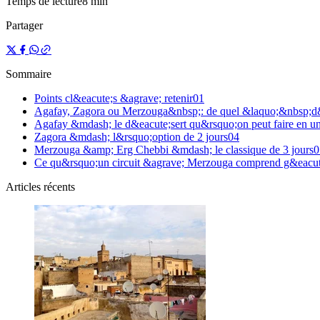
Temps de lecture
8 min
Partager
Sommaire
Points cl&eacute;s &agrave; retenir
0
1
Agafay, Zagora ou Merzouga&nbsp;: de quel &laquo;&nbsp;d
Agafay &mdash; le d&eacute;sert qu&rsquo;on peut faire en un
Zagora &mdash; l&rsquo;option de 2 jours
0
4
Merzouga &amp; Erg Chebbi &mdash; le classique de 3 jours
0
Ce qu&rsquo;un circuit &agrave; Merzouga comprend g&eacut
Articles récents