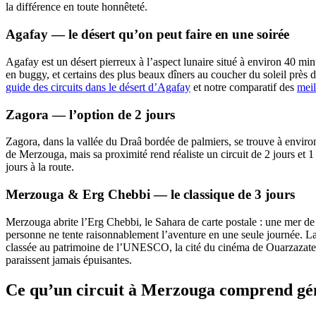
la différence en toute honnêteté.
Agafay — le désert qu’on peut faire en une soirée
Agafay est un désert pierreux à l’aspect lunaire situé à environ 40 mi
en buggy, et certains des plus beaux dîners au coucher du soleil près d
guide des circuits dans le désert d’Agafay
et notre comparatif des
meil
Zagora — l’option de 2 jours
Zagora, dans la vallée du Draâ bordée de palmiers, se trouve à environ
de Merzouga, mais sa proximité rend réaliste un circuit de 2 jours et 1
jours à la route.
Merzouga & Erg Chebbi — le classique de 3 jours
Merzouga abrite l’Erg Chebbi, le Sahara de carte postale : une mer de
personne ne tente raisonnablement l’aventure en une seule journée. La
classée au patrimoine de l’UNESCO, la cité du cinéma de Ouarzazate et
paraissent jamais épuisantes.
Ce qu’un circuit à Merzouga comprend g