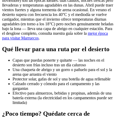
noviembre) son las épocas ideales: días cálidos, noches frescas pero
llevaderas y temperaturas agradables en las dunas. Abril puede traer
vientos fuertes y alguna tormenta de arena ocasional. En verano el
desierto supera con frecuencia los 40°C y el mediodía se vuelve
castigador, mientras que el invierno ofrece temperaturas diurnas
agradables (en torno a los 18°C) pero noches genuinamente heladas
bajo la lona — lleva una capa de abrigo en cualquier estación. Para
el desglose completo, consulta nuestra guía sobre la
mejor época
para visitar Marruecos
.
Qué llevar para una ruta por el desierto
Capas que puedas ponerte y quitarte — las noches en el
desierto son frías incluso tras un día caluroso
Una chaqueta de abrigo y un gorro o pañuelo para el sol y la
arena que arrastra el viento
Protector solar, gafas de sol y una botella de agua rellenable
Calzado cerrado y cómodo para el campamento y las
gargantas
Efectivo para almuerzos, bebidas y propinas, además de una
batería externa (la electricidad en los campamentos puede ser
limitada)
¿Poco tiempo? Quédate cerca de