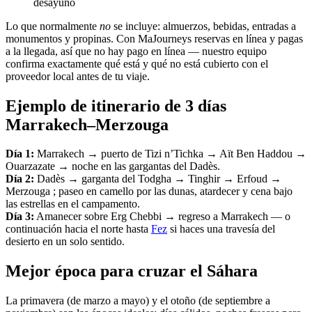
desayuno
Lo que normalmente
no
se incluye: almuerzos, bebidas, entradas a
monumentos y propinas. Con MaJourneys reservas en línea y pagas
a la llegada, así que no hay pago en línea — nuestro equipo
confirma exactamente qué está y qué no está cubierto con el
proveedor local antes de tu viaje.
Ejemplo de itinerario de 3 días
Marrakech–Merzouga
Día 1:
Marrakech → puerto de Tizi n’Tichka → Aït Ben Haddou →
Ouarzazate → noche en las gargantas del Dadès.
Día 2:
Dadès → garganta del Todgha → Tinghir → Erfoud →
Merzouga ; paseo en camello por las dunas, atardecer y cena bajo
las estrellas en el campamento.
Día 3:
Amanecer sobre Erg Chebbi → regreso a Marrakech — o
continuación hacia el norte hasta
Fez
si haces una travesía del
desierto en un solo sentido.
Mejor época para cruzar el Sáhara
La primavera (de marzo a mayo) y el otoño (de septiembre a