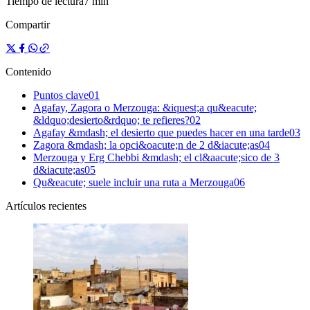
Tiempo de lectura
7 min
Compartir
Contenido
Puntos clave
0
1
Agafay, Zagora o Merzouga: &iquest;a qu&eacute;
&ldquo;desierto&rdquo; te refieres?
0
2
Agafay &mdash; el desierto que puedes hacer en una tarde
0
3
Zagora &mdash; la opci&oacute;n de 2 d&iacute;as
0
4
Merzouga y Erg Chebbi &mdash; el cl&aacute;sico de 3
d&iacute;as
0
5
Qu&eacute; suele incluir una ruta a Merzouga
0
6
Artículos recientes