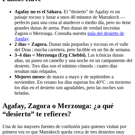
Agafay no es el Sáhara.
El “desierto” de Agafay es un
paisaje rocoso y lunar a unos 40 minutos de Marrakech —
perfecto para una cena al atardecer o medio día, pero no tiene
grandes dunas de arena. Para dunas de verdad necesitas
Zagora o Merzouga. Consulta nuestra
guía del desierto de
Agafay
.
2 días = Zagora.
Dunas más pequeñas y rocosas en el valle
del Draa ; mucha carretera, pero factible en un fin de semana.
3–4 días = Merzouga (Erg Chebbi).
Las icónicas dunas
altas, un paseo en camello y una noche en un campamento del
desierto. Tres días son el mínimo cómodo ; cuatro días
resultan más relajados.
Mejores meses:
de marzo a mayo y de septiembre a
noviembre. En verano los días superan los 40°C ; en invierno
los días en el desierto son agradables, pero las noches son
heladas.
Agafay, Zagora o Merzouga: ¿a qué
“desierto” te refieres?
Una de las mayores fuentes de confusión para quienes visitan por
primera vez es que Marrakech queda cerca de tres desiertos muy