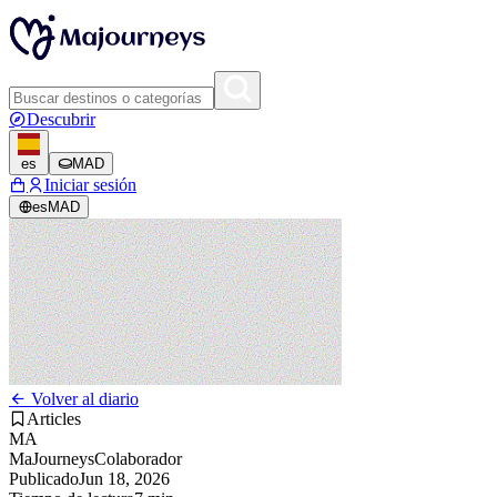
Descubrir
es
MAD
Iniciar sesión
es
MAD
Volver al diario
Articles
MA
MaJourneys
Colaborador
Publicado
Jun 18, 2026