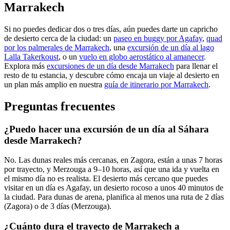
Marrakech
Si no puedes dedicar dos o tres días, aún puedes darte un capricho
de desierto cerca de la ciudad: un
paseo en buggy por Agafay
,
quad
por los palmerales de Marrakech
, una
excursión de un día al lago
Lalla Takerkoust
, o un
vuelo en globo aerostático al amanecer
.
Explora más
excursiones de un día desde Marrakech
para llenar el
resto de tu estancia, y descubre cómo encaja un viaje al desierto en
un plan más amplio en nuestra
guía de itinerario por Marrakech
.
Preguntas frecuentes
¿Puedo hacer una excursión de un día al Sáhara
desde Marrakech?
No. Las dunas reales más cercanas, en Zagora, están a unas 7 horas
por trayecto, y Merzouga a 9–10 horas, así que una ida y vuelta en
el mismo día no es realista. El desierto más cercano que puedes
visitar en un día es Agafay, un desierto rocoso a unos 40 minutos de
la ciudad. Para dunas de arena, planifica al menos una ruta de 2 días
(Zagora) o de 3 días (Merzouga).
¿Cuánto dura el trayecto de Marrakech a