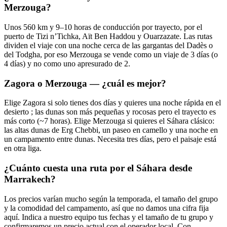
Merzouga?
Unos 560 km y 9–10 horas de conducción por trayecto, por el
puerto de Tizi n’Tichka, Aït Ben Haddou y Ouarzazate. Las rutas
dividen el viaje con una noche cerca de las gargantas del Dadès o
del Todgha, por eso Merzouga se vende como un viaje de 3 días (o
4 días) y no como uno apresurado de 2.
Zagora o Merzouga — ¿cuál es mejor?
Elige Zagora si solo tienes dos días y quieres una noche rápida en el
desierto ; las dunas son más pequeñas y rocosas pero el trayecto es
más corto (~7 horas). Elige Merzouga si quieres el Sáhara clásico:
las altas dunas de Erg Chebbi, un paseo en camello y una noche en
un campamento entre dunas. Necesita tres días, pero el paisaje está
en otra liga.
¿Cuánto cuesta una ruta por el Sáhara desde
Marrakech?
Los precios varían mucho según la temporada, el tamaño del grupo
y la comodidad del campamento, así que no damos una cifra fija
aquí. Indica a nuestro equipo tus fechas y el tamaño de tu grupo y
confirmaremos un precio actual con el operador local. Con