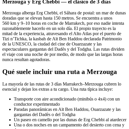
Merzouga y Erg Chebbi — el clásico de 3 días
Merzouga alberga Erg Chebbi, el Sáhara de postal: un mar de dunas
doradas que se elevan hasta 150 metros. Se encuentra a unos
560 km y 9–10 horas en coche de Marrakech, por eso nadie intenta
razonablemente hacerlo en un solo día. El propio trayecto es la
mitad de la experiencia, atravesando el Alto Atlas por el puerto de
Tizi n’Tichka, la kasbah de Aït Ben Haddou declarada Patrimonio
de la UNESCO, la ciudad del cine de Ouarzazate y las
espectaculares gargantas del Dadès y del Todgha. Las rutas dividen
el viaje con una noche de por medio, de modo que las largas horas
nunca resultan agotadoras.
Qué suele incluir una ruta a Merzouga
La mayoría de las rutas de 3 días Marrakech–Merzouga cubren lo
esencial y dejan los extras a tu cargo. Una ruta típica incluye:
Transporte con aire acondicionado (minibús o 4x4) con un
conductor experimentado
Paradas panorámicas en Aït Ben Haddou, Ouarzazate y las
gargantas del Dadès o del Todgha
Un paseo en camello por las dunas de Erg Chebbi al atardecer
Una o dos noches en un campamento del desierto con cena y