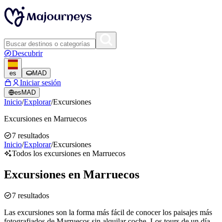
Descubrir
es
MAD
Iniciar sesión
es
MAD
Inicio
/
Explorar
/
Excursiones
Excursiones en Marruecos
7
resultados
Inicio
/
Explorar
/
Excursiones
Todos los excursiones en Marruecos
Excursiones en Marruecos
7
resultados
Las excursiones son la forma más fácil de conocer los paisajes más
fotografiados de Marruecos sin alquilar coche. Los tours de un día