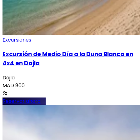
Excursiones
Excursión de Medio Día a la Duna Blanca en
4x4 en Dajla
Dajla
MAD
800
Reservar ahora