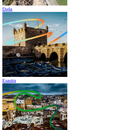
Dajla
Esauira