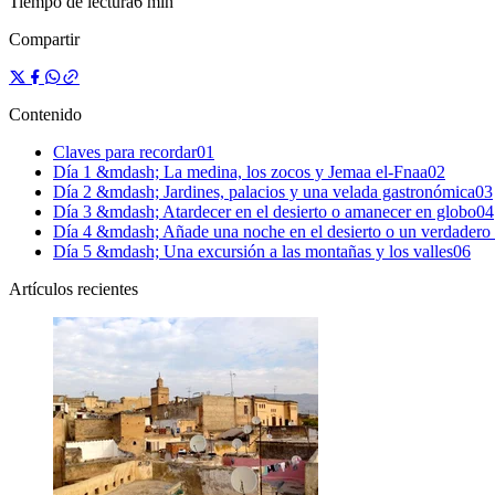
Tiempo de lectura
6 min
Compartir
Contenido
Claves para recordar
0
1
Día 1 &mdash; La medina, los zocos y Jemaa el-Fnaa
0
2
Día 2 &mdash; Jardines, palacios y una velada gastronómica
0
3
Día 3 &mdash; Atardecer en el desierto o amanecer en globo
0
4
Día 4 &mdash; Añade una noche en el desierto o un verdadero 
Día 5 &mdash; Una excursión a las montañas y los valles
0
6
Artículos recientes