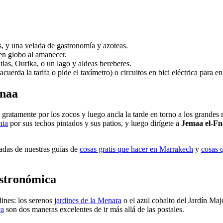
s, y una velada de gastronomía y azoteas.
en globo al amanecer.
las, Ourika, o un lago y aldeas bereberes.
acuerda la tarifa o pide el taxímetro) o circuitos en bici eléctrica para en
Fnaa
gratamente por los zocos y luego ancla la tarde en torno a los grandes 
hia
por sus techos pintados y sus patios, y luego dirígete a
Jemaa el-Fn
das de nuestras guías de
cosas gratis que hacer en Marrakech
y
cosas 
astronómica
ines: los serenos
jardines de la Menara
o el azul cobalto del Jardín Maj
ca
son dos maneras excelentes de ir más allá de las postales.