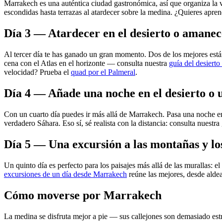
Marrakech es una auténtica ciudad gastronómica, así que organiza la v
escondidas hasta terrazas al atardecer sobre la medina. ¿Quieres apr
Día 3 — Atardecer en el desierto o amanec
Al tercer día te has ganado un gran momento. Dos de los mejores están 
cena con el Atlas en el horizonte — consulta nuestra
guía del desiert
velocidad? Prueba el
quad por el Palmeral
.
Día 4 — Añade una noche en el desierto o 
Con un cuarto día puedes ir más allá de Marrakech. Pasa una noche e
verdadero Sáhara. Eso sí, sé realista con la distancia: consulta nuestra
Día 5 — Una excursión a las montañas y los
Un quinto día es perfecto para los paisajes más allá de las murallas: e
excursiones de un día desde Marrakech
reúne las mejores, desde aldea
Cómo moverse por Marrakech
La medina se disfruta mejor a pie — sus callejones son demasiado estre