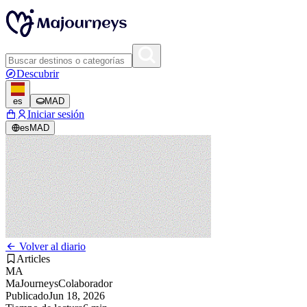
Descubrir
es
MAD
Iniciar sesión
es
MAD
Volver al diario
Articles
MA
MaJourneys
Colaborador
Publicado
Jun 18, 2026