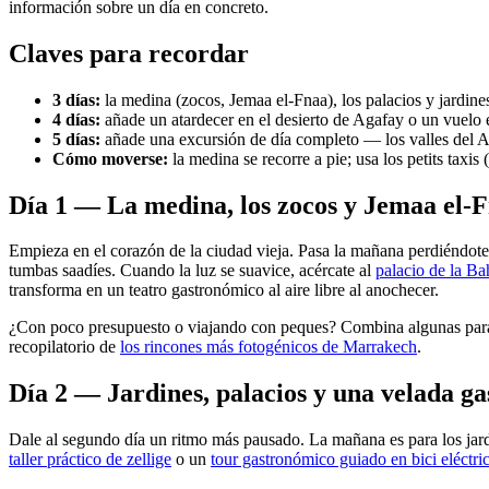
información sobre un día en concreto.
Claves para recordar
3 días:
la medina (zocos, Jemaa el-Fnaa), los palacios y jardine
4 días:
añade un atardecer en el desierto de Agafay o un vuelo 
5 días:
añade una excursión de día completo — los valles del At
Cómo moverse:
la medina se recorre a pie; usa los petits taxis (
Día 1 — La medina, los zocos y Jemaa el-
Empieza en el corazón de la ciudad vieja. Pasa la mañana perdiéndote 
tumbas saadíes. Cuando la luz se suavice, acércate al
palacio de la Ba
transforma en un teatro gastronómico al aire libre al anochecer.
¿Con poco presupuesto o viajando con peques? Combina algunas para
recopilatorio de
los rincones más fotogénicos de Marrakech
.
Día 2 — Jardines, palacios y una velada g
Dale al segundo día un ritmo más pausado. La mañana es para los jard
taller práctico de zellige
o un
tour gastronómico guiado en bici eléctri