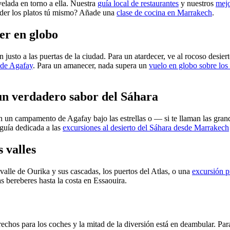
elada en torno a ella. Nuestra
guía local de restaurantes
y nuestros
mejo
ender los platos tú mismo? Añade una
clase de cocina en Marrakech
.
er en globo
justo a las puertas de la ciudad. Para un atardecer, ve al rocoso desier
o de Agafay
. Para un amanecer, nada supera un
vuelo en globo sobre los 
un verdadero sabor del Sáhara
n un campamento de Agafay bajo las estrellas o — si te llaman las gra
 guía dedicada a las
excursiones al desierto del Sáhara desde Marrakech
 valles
l valle de Ourika y sus cascadas, los puertos del Atlas, o una
excursión p
s bereberes hasta la costa en Essaouira.
chos para los coches y la mitad de la diversión está en deambular. Para 