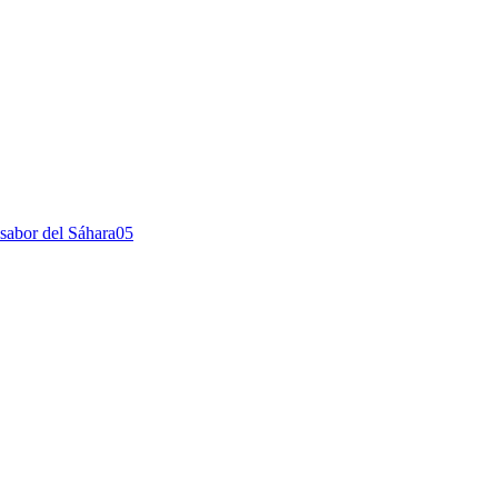
sabor del Sáhara
0
5