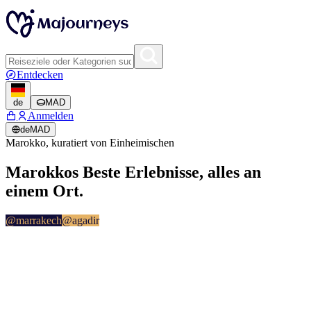
Entdecken
de
MAD
Anmelden
de
MAD
Marokko, kuratiert von Einheimischen
Marokkos Beste
Erlebnisse
, alles an
einem Ort.
@
marrakech
@
agadir