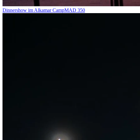
Dinnershow im Alkamar Camp
MAD
350