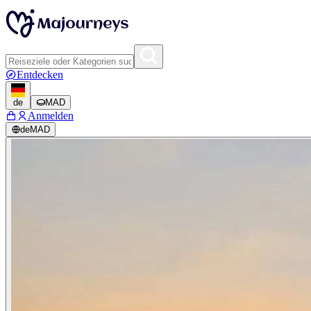
Entdecken
de
MAD
Anmelden
de
MAD