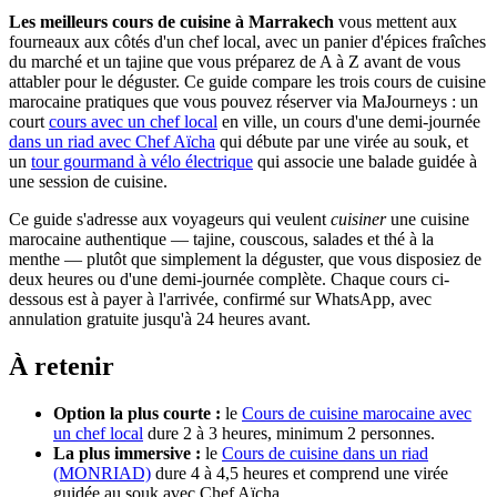
Les meilleurs cours de cuisine à Marrakech
vous mettent aux
fourneaux aux côtés d'un chef local, avec un panier d'épices fraîches
du marché et un tajine que vous préparez de A à Z avant de vous
attabler pour le déguster. Ce guide compare les trois cours de cuisine
marocaine pratiques que vous pouvez réserver via MaJourneys : un
court
cours avec un chef local
en ville, un cours d'une demi-journée
dans un riad avec Chef Aïcha
qui débute par une virée au souk, et
un
tour gourmand à vélo électrique
qui associe une balade guidée à
une session de cuisine.
Ce guide s'adresse aux voyageurs qui veulent
cuisiner
une cuisine
marocaine authentique — tajine, couscous, salades et thé à la
menthe — plutôt que simplement la déguster, que vous disposiez de
deux heures ou d'une demi-journée complète. Chaque cours ci-
dessous est à payer à l'arrivée, confirmé sur WhatsApp, avec
annulation gratuite jusqu'à 24 heures avant.
À retenir
Option la plus courte :
le
Cours de cuisine marocaine avec
un chef local
dure 2 à 3 heures, minimum 2 personnes.
La plus immersive :
le
Cours de cuisine dans un riad
(MONRIAD)
dure 4 à 4,5 heures et comprend une virée
guidée au souk avec Chef Aïcha.