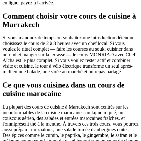
en ligne, payez à l'arrivée.
Comment choisir votre cours de cuisine à
Marrakech
Si vous manquez de temps ou souhaitez une introduction détendue,
choisissez le cours de 2 à 3 heures avec un chef local. Si vous
voulez le rituel complet — faire les courses au souk, cuisiner dans
un riad et manger sur la terrasse — le cours MONRIAD avec Chef
Aïcha est le plus complet. Si vous voulez rester actif et combiner
visite et cuisine, le tour à vélo électrique transforme un seul après-
midi en une balade, une virée au marché et un repas partagé.
Ce que vous cuisinez dans un cours de
cuisine marocaine
La plupart des cours de cuisine à Marrakech sont centrés sur les
incontournables de la cuisine marocaine : un tajine mijoté, un
couscous aérien, des salades et entrées marocaines fraîches, et
l'omniprésent thé à la menthe. À travers ces trois cours, vous pourrez
aussi préparer un zaalouk, une salade fumée d'aubergines cuites.
Des épices comme le cumin, le paprika, le gingembre, le safran et le
mélange connu sous le nom de ras el hanout sont au cœur de chaque