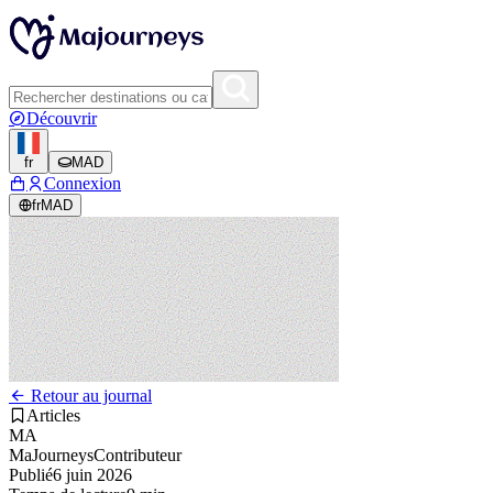
Découvrir
fr
MAD
Connexion
fr
MAD
Retour au journal
Articles
MA
MaJourneys
Contributeur
Publié
6 juin 2026