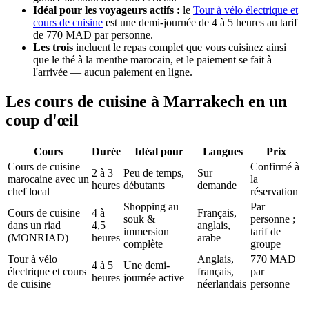
Idéal pour les voyageurs actifs :
le
Tour à vélo électrique et
cours de cuisine
est une demi-journée de 4 à 5 heures au tarif
de 770 MAD par personne.
Les trois
incluent le repas complet que vous cuisinez ainsi
que le thé à la menthe marocain, et le paiement se fait à
l'arrivée — aucun paiement en ligne.
Les cours de cuisine à Marrakech en un
coup d'œil
Cours
Durée
Idéal pour
Langues
Prix
Cours de cuisine
Confirmé à
2 à 3
Peu de temps,
Sur
marocaine avec un
la
heures
débutants
demande
chef local
réservation
Shopping au
Par
Cours de cuisine
4 à
Français,
souk &
personne ;
dans un riad
4,5
anglais,
immersion
tarif de
(MONRIAD)
heures
arabe
complète
groupe
Tour à vélo
Anglais,
770 MAD
4 à 5
Une demi-
électrique et cours
français,
par
heures
journée active
de cuisine
néerlandais
personne