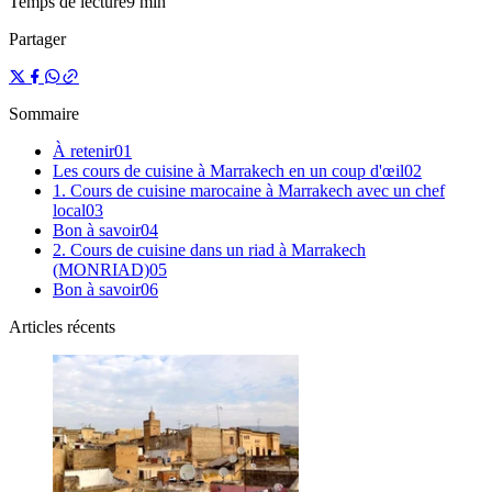
Temps de lecture
9 min
Partager
Sommaire
À retenir
0
1
Les cours de cuisine à Marrakech en un coup d'œil
0
2
1. Cours de cuisine marocaine à Marrakech avec un chef
local
0
3
Bon à savoir
0
4
2. Cours de cuisine dans un riad à Marrakech
(MONRIAD)
0
5
Bon à savoir
0
6
Articles récents