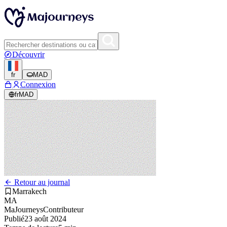
Découvrir
fr
MAD
Connexion
fr
MAD
Retour au journal
Marrakech
MA
MaJourneys
Contributeur
Publié
23 août 2024