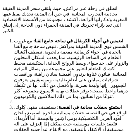
انطلق في رحلة عبر مراكش، حيث يلتقي سحر المدينة العتيقة
بجاذبية التجارب المجانية. في حين أن المدينة تجذبك بمطاعمها
المغرية وتذكاراتها الرائعة، اكتشف مجموعة من الأنشطة الاقتصادية
التي تعد بإثراء تجربتك في المدينة الحمراء دون الحاجة إلى إنفاق
الكثير.
انغمس في أجواء الكرنفال في ساحة جامع الفنا:
مع غروب
الشمس فوق المدينة العتيقة بمراكش، تنبض ساحة جامع الفنا
بالحياة في أجواء كرنفالية مفعمة بالحيوية. تصطف أكشاك
الطعام في الساحة الرئيسية، مما يجذب السكان المحليين
والزوار على حد سواء. وسط الروائح الجذابة، استكشف محيط
أكشاك الطعام للعثور على مجموعة من وسائل الترفيه
المجانية. فنانون غناوة يرتدون أقمشة ساتان زاهية، وراقصات
شرقيات يتمايلن على أنغام تقليدية، وموسيقيون يعزفون
للجمهور – إنها وليمة بصرية، والأفضل من ذلك، أنها لن تكلفك
درهماً واحداً. نصيحة: توفر عطلات نهاية الأسبوع مجموعة أكثر
تنوعًا من الفنانين، بما في ذلك الملاكمين والكوميديين.
استمتع بحفلات مجانية في القصبة:
يستضيف مقهى كلوك،
الواقع في حي القصبة، حفلات مسائية ساحرة. استمتع بألحان
العود العربي الكلاسيكية يومي الإثنين والجمعة. أما الأربعاء،
فتُعقد جلسات موسيقية حيث يمكنك إمّا العزف على آلة
موسيقية أو الاكتفاء بالتصفيق مع الإيقاع. تبدأ جميع الحفلات