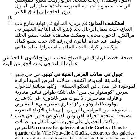
الرائعة. استمتع بالجمالية المغربية لتأخذها معك إلى المنزل
دون الحاجة إلى إنفاق الكثير.
استكشف المدابغ:
قم بزيارة المدابغ في نهاية شارع باب
الدباغ، حيث يعمل الرجال بجد لإنتاج الجلد الناعم الشهير في
مراكش. الدخول مجاني، ويمكنك مشاهدة عملية تصنيع الجلد.
توقف عند عيادة البالون في رقم 68، حيث يصنع كمال
بوكينطار كرات القدم الجلدية، استمرارًا لتقليد عائلي.
نصيحة: خطط لزيارتك في الصباح لتجنب الروائح الأقوى الناتجة عن
عملية الدباغة في وقت لاحق من اليوم.
تجول في صالات العرض الفنية في كيليز:
في حي جليز
بالمدينة الجديدة، اكتشف صالات العرض الفنية الرائدة
الموجودة في مباني فن الديكو الجميلة – وكلها مجانية للدخول.
يعرض "كومبتوار دي مين" على ثلاثة طوابق فنانين مغاربة
وأفارقة معاصرين. لا تفوت ممر غاندوري في 61 شارع
يوغوسلافيا، وهو مركز تجاري صغير مليء بالمعارض
المتنوعة، من الفوانيس البرونزية إلى قطع الأزياء العصرية.
نصيحة: استخدم "جولة الفن وفن الديكو في جليز" في جيب
مراكش للحصول على تجربة مثلى للتنقل بين صالات
العرض.
Parcourez les galeries d'art de Guéliz :
Dans le
quartier de la Ville Nouvelle à Guéliz, découvrez des galeries
d'art avant-gardistes logées dans de magnifiques bâtiments art