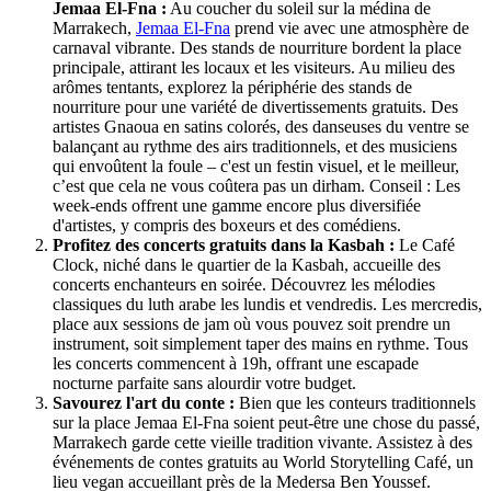
Jemaa El-Fna :
Au coucher du soleil sur la médina de
Marrakech,
Jemaa El-Fna
prend vie avec une atmosphère de
carnaval vibrante. Des stands de nourriture bordent la place
principale, attirant les locaux et les visiteurs. Au milieu des
arômes tentants, explorez la périphérie des stands de
nourriture pour une variété de divertissements gratuits. Des
artistes Gnaoua en satins colorés, des danseuses du ventre se
balançant au rythme des airs traditionnels, et des musiciens
qui envoûtent la foule – c'est un festin visuel, et le meilleur,
c’est que cela ne vous coûtera pas un dirham. Conseil : Les
week-ends offrent une gamme encore plus diversifiée
d'artistes, y compris des boxeurs et des comédiens.
Profitez des concerts gratuits dans la Kasbah :
Le Café
Clock, niché dans le quartier de la Kasbah, accueille des
concerts enchanteurs en soirée. Découvrez les mélodies
classiques du luth arabe les lundis et vendredis. Les mercredis,
place aux sessions de jam où vous pouvez soit prendre un
instrument, soit simplement taper des mains en rythme. Tous
les concerts commencent à 19h, offrant une escapade
nocturne parfaite sans alourdir votre budget.
Savourez l'art du conte :
Bien que les conteurs traditionnels
sur la place Jemaa El-Fna soient peut-être une chose du passé,
Marrakech garde cette vieille tradition vivante. Assistez à des
événements de contes gratuits au World Storytelling Café, un
lieu vegan accueillant près de la Medersa Ben Youssef.