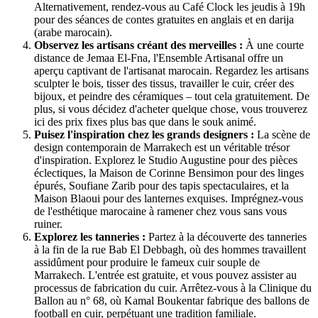
Alternativement, rendez-vous au Café Clock les jeudis à 19h
pour des séances de contes gratuites en anglais et en darija
(arabe marocain).
Observez les artisans créant des merveilles :
À une courte
distance de Jemaa El-Fna, l'Ensemble Artisanal offre un
aperçu captivant de l'artisanat marocain. Regardez les artisans
sculpter le bois, tisser des tissus, travailler le cuir, créer des
bijoux, et peindre des céramiques – tout cela gratuitement. De
plus, si vous décidez d'acheter quelque chose, vous trouverez
ici des prix fixes plus bas que dans le souk animé.
Puisez l'inspiration chez les grands designers :
La scène de
design contemporain de Marrakech est un véritable trésor
d'inspiration. Explorez le Studio Augustine pour des pièces
éclectiques, la Maison de Corinne Bensimon pour des linges
épurés, Soufiane Zarib pour des tapis spectaculaires, et la
Maison Blaoui pour des lanternes exquises. Imprégnez-vous
de l'esthétique marocaine à ramener chez vous sans vous
ruiner.
Explorez les tanneries :
Partez à la découverte des tanneries
à la fin de la rue Bab El Debbagh, où des hommes travaillent
assidûment pour produire le fameux cuir souple de
Marrakech. L'entrée est gratuite, et vous pouvez assister au
processus de fabrication du cuir. Arrêtez-vous à la Clinique du
Ballon au n° 68, où Kamal Boukentar fabrique des ballons de
football en cuir, perpétuant une tradition familiale.