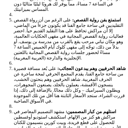
في الساعة 7 مساءً، مما يوفر لك هروبًا ليليًا مثاليًا دون
المساس بميزانيتك.
استمتع بفن رواية القصص:
على الرغم من أن رواة القصص
التقليديين في ساحة جامع الفنا قد يكونون جزءاً من الماضي،
إلا أن مراكش تحافظ على هذا التقليد القديم حياً. احضر
فعاليات رواية القصص المجانية في مقهى الحكايات العالمية،
وهو مكان نباتي مرحب يقع بالقرب من مدرسة بن يوسف. أو
بدلاً من ذلك، توجّه إلى مقهى كلوك أيام الخميس الساعة 7
مساءً لحضور جلسات رواية القصص المجانية باللغتين
الإنجليزية والدارجة (العربية المغربية).
شاهد الحرفيين وهم يبدعون العجائب:
على بُعد مسافة قصيرة
من ساحة جامع الفنا، يقدم المجمع الحرفي لمحة ساحرة عن
الحرف المغربية. شاهد الحرفيين وهم ينحتون الخشب،
ينسجون الأقمشة، يعملون بالجلد، يصنعون المجوهرات،
ويطلون السيراميك – وكل ذلك مجانًا. بالإضافة إلى ذلك، إذا
قررت الشراء، ستجد الأسعار الثابتة هنا أقل من تلك الموجودة
في الأسواق الصاخبة.
استلهم من كبار المصممين:
مشهد التصميم المعاصر في
مراكش هو كنز من الإلهام. استكشف استوديو أوغسطين
للحصول على قطع فريدة، وبيت كورين بنسيمون للكتان
الأنيق، وسفيان زرياب للسجاد الرائع، وبيت بلعوي للفوانيس