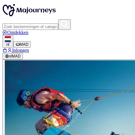
Ontdekken
nl
MAD
Inloggen
nl
MAD