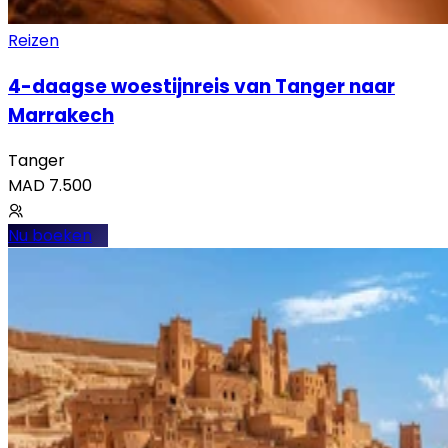
Reizen
4-daagse woestijnreis van Tanger naar
Marrakech
Tanger
MAD
7.500
Nu boeken