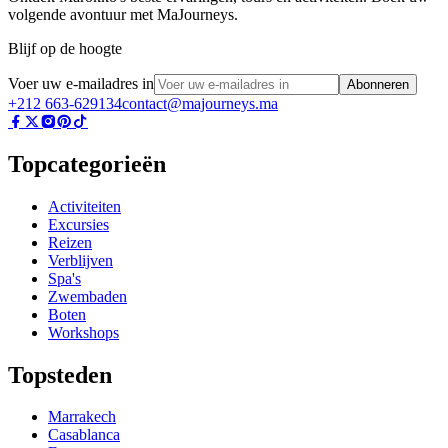
volgende avontuur met MaJourneys.
Blijf op de hoogte
Voer uw e-mailadres in
Abonneren
+212 663-629134
contact@majourneys.ma
Topcategorieën
Activiteiten
Excursies
Reizen
Verblijven
Spa's
Zwembaden
Boten
Workshops
Topsteden
Marrakech
Casablanca