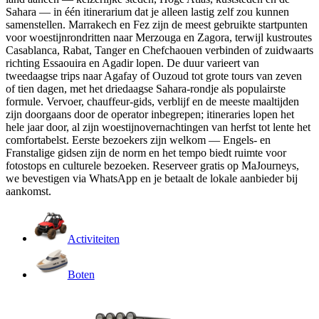
Sahara — in één itinerarium dat je alleen lastig zelf zou kunnen
samenstellen. Marrakech en Fez zijn de meest gebruikte startpunten
voor woestijnrondritten naar Merzouga en Zagora, terwijl kustroutes
Casablanca, Rabat, Tanger en Chefchaouen verbinden of zuidwaarts
richting Essaouira en Agadir lopen. De duur varieert van
tweedaagse trips naar Agafay of Ouzoud tot grote tours van zeven
of tien dagen, met het driedaagse Sahara-rondje als populairste
formule. Vervoer, chauffeur-gids, verblijf en de meeste maaltijden
zijn doorgaans door de operator inbegrepen; itineraries lopen het
hele jaar door, al zijn woestijnovernachtingen van herfst tot lente het
comfortabelst. Eerste bezoekers zijn welkom — Engels- en
Franstalige gidsen zijn de norm en het tempo biedt ruimte voor
fotostops en culturele bezoeken. Reserveer gratis op MaJourneys,
we bevestigen via WhatsApp en je betaalt de lokale aanbieder bij
aankomst.
Activiteiten
Boten