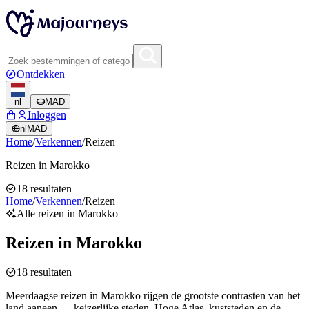
Ontdekken
nl
MAD
Inloggen
nl
MAD
Home
/
Verkennen
/
Reizen
Reizen in Marokko
18
resultaten
Home
/
Verkennen
/
Reizen
Alle reizen in Marokko
Reizen in Marokko
18
resultaten
Meerdaagse reizen in Marokko rijgen de grootste contrasten van het
land aaneen — keizerlijke steden, Hoge Atlas, kuststeden en de