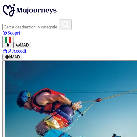
Scopri
it
MAD
Accedi
it
MAD