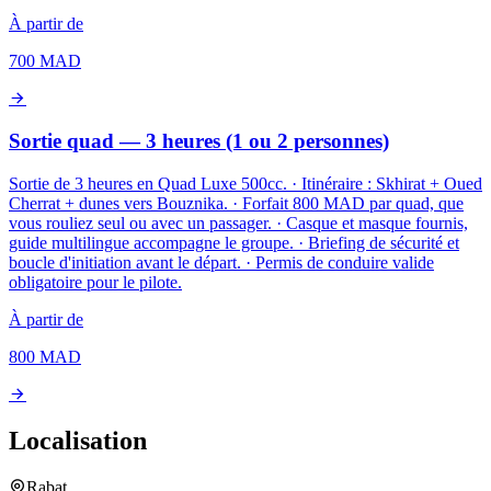
À partir de
700
MAD
Sortie quad — 3 heures (1 ou 2 personnes)
Sortie de 3 heures en Quad Luxe 500cc. · Itinéraire : Skhirat + Oued
Cherrat + dunes vers Bouznika. · Forfait 800 MAD par quad, que
vous rouliez seul ou avec un passager. · Casque et masque fournis,
guide multilingue accompagne le groupe. · Briefing de sécurité et
boucle d'initiation avant le départ. · Permis de conduire valide
obligatoire pour le pilote.
À partir de
800
MAD
Localisation
Rabat