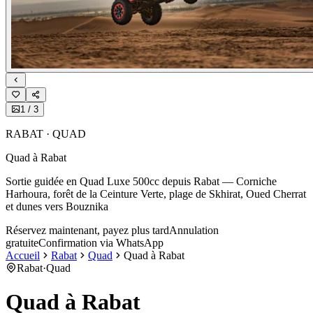
1
/
3
RABAT · QUAD
Quad à Rabat
Sortie guidée en Quad Luxe 500cc depuis Rabat — Corniche
Harhoura, forêt de la Ceinture Verte, plage de Skhirat, Oued Cherrat
et dunes vers Bouznika
Réservez maintenant, payez plus tard
Annulation
gratuite
Confirmation via WhatsApp
Accueil
Rabat
Quad
Quad à Rabat
Rabat
·
Quad
Quad à Rabat