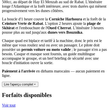
500cc, au départ de Hay El Menzah au sud de Rabat. L'itinéraire
longe l'Atlantique et la forêt intérieure, avec trois durées qui mènent
progressivement vers les dunes côtières.
La boucle d'1 heure couvre la
Corniche Harhoura
et la forêt de la
Ceinture Verte de Rabat
. L'option 2 heures ajoute la
plage de
Skhirat
et l'embouchure de l'
Oued Cherrat
. L'itinéraire 3 heures
pousse plus au sud jusqu'aux
dunes vers Bouznika
.
Chaque quad est biplace et tarifé à la machine, donc le prix est le
même que vous rouliez seul ou avec un passager. Le pilote doit
posséder un
permis voiture ou moto valide
; le passager n'en a pas
besoin. Casque et masque sont fournis, un guide multilingue
accompagne le groupe, et un bref briefing de sécurité avec une
boucle d'initiation ouvre la sortie.
Paiement à l'arrivée
en dirhams marocains — aucun paiement en
ligne.
Lire l'aperçu complet
Forfaits disponibles
Voir tout