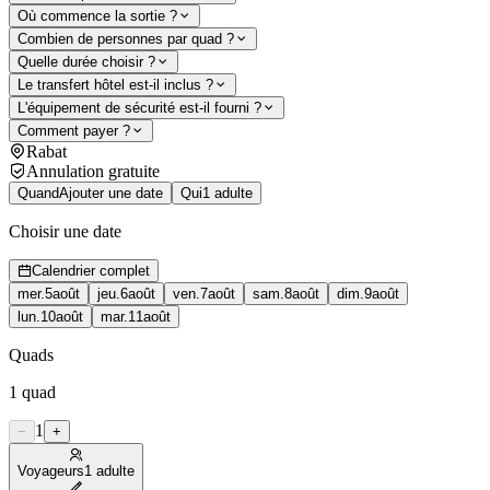
Où commence la sortie ?
Combien de personnes par quad ?
Quelle durée choisir ?
Le transfert hôtel est-il inclus ?
L'équipement de sécurité est-il fourni ?
Comment payer ?
Rabat
Annulation gratuite
Quand
Ajouter une date
Qui
1 adulte
Choisir une date
Calendrier complet
mer.
5
août
jeu.
6
août
ven.
7
août
sam.
8
août
dim.
9
août
lun.
10
août
mar.
11
août
Quads
1
quad
1
−
+
Voyageurs
1 adulte