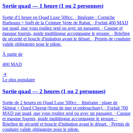
Sortie quad — 1 heure (1 ou 2 personnes)
Sortie d'1 heure en Quad Luxe 500cc. · Itinéraire : Corniche
Harhoura + forêt de la Ceinture Verte de Rabat. · Forfait 400 MAD
par quad, que vous rouliez seul ou avec un passager. · Casque et
masque fournis, guide multilingue accompagne le groupe. · Briefing
de sécurité et boucle d'initiation avant le départ. · Permis de conduire
valide obligatoire pour le pilote.
À partir de
400
MAD
Le plus populaire
Sortie quad — 2 heures (1 ou 2 personnes)
Sortie de 2 heures en Quad Luxe 500cc. · Itinéraire : plage de
Skhirat + Oued Cherrat (front de mer et embouchure). · Forfait 700
MAD par quad, que vous rouliez seul ou avec un passager. · Casque
et masque fournis, guide multilingue accompagne le groupe. ·
Briefing de sécurité et boucle d'initiation avant le départ. · Permis de
conduire valide obligatoire pour le pilote.