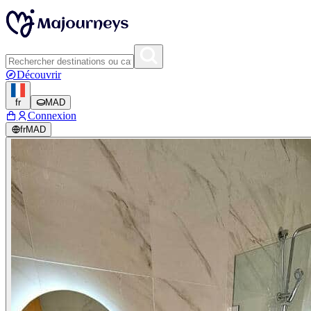
Découvrir
fr
MAD
Connexion
fr
MAD