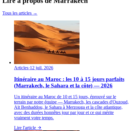
Lire à propos de Marrakech
Tous les articles →
Articles
·
12 juil. 2026
Itinéraire au Maroc : les 10 à 15 jours parfaits
(Marrakech, le Sahara et la côte) — 2026
Un itinéraire au Maroc de 10 et 15 jours, éprouvé sur le
terrain par notre équipe — Marrakech, les cascades d'Ouzoud,
Aït Benhaddou, le Sahara à Merzouga et la côte atlantique,
avec des durées honnêtes jour par jour et ce qui mérite
vraiment votre temps.
Lire l'article