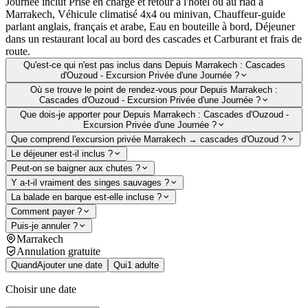
Journée inclut Prise en charge et retour à l'hôtel ou au riad à
Marrakech, Véhicule climatisé 4x4 ou minivan, Chauffeur-guide
parlant anglais, français et arabe, Eau en bouteille à bord, Déjeuner
dans un restaurant local au bord des cascades et Carburant et frais de
route.
Qu'est-ce qui n'est pas inclus dans Depuis Marrakech : Cascades
d'Ouzoud - Excursion Privée d'une Journée ?
Où se trouve le point de rendez-vous pour Depuis Marrakech :
Cascades d'Ouzoud - Excursion Privée d'une Journée ?
Que dois-je apporter pour Depuis Marrakech : Cascades d'Ouzoud -
Excursion Privée d'une Journée ?
Que comprend l'excursion privée Marrakech → cascades d'Ouzoud ?
Le déjeuner est-il inclus ?
Peut-on se baigner aux chutes ?
Y a-t-il vraiment des singes sauvages ?
La balade en barque est-elle incluse ?
Comment payer ?
Puis-je annuler ?
Marrakech
Annulation gratuite
Quand
Ajouter une date
Qui
1 adulte
Choisir une date