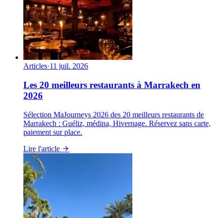
Articles
·
11 juil. 2026
Les 20 meilleurs restaurants à Marrakech en
2026
Sélection MaJourneys 2026 des 20 meilleurs restaurants de
Marrakech : Guéliz, médina, Hivernage. Réservez sans carte,
paiement sur place.
Lire l'article