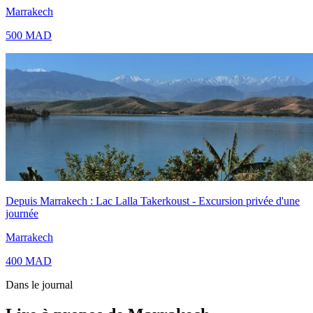
Marrakech
500
MAD
Depuis Marrakech : Lac Lalla Takerkoust - Excursion privée d'une
journée
Marrakech
400
MAD
Dans le journal