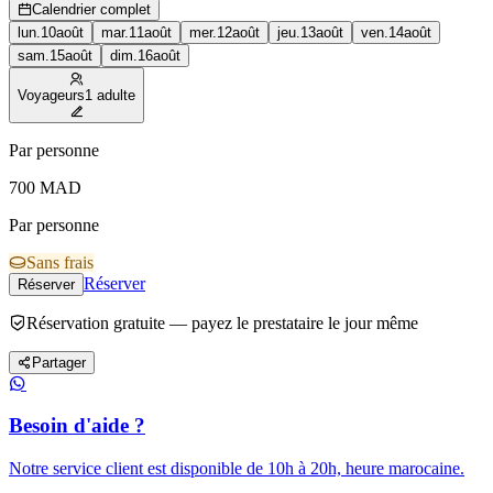
Calendrier complet
lun.
10
août
mar.
11
août
mer.
12
août
jeu.
13
août
ven.
14
août
sam.
15
août
dim.
16
août
Voyageurs
1 adulte
Par personne
700
MAD
Par personne
Sans frais
Réserver
Réserver
Réservation gratuite — payez le prestataire le jour même
Partager
Besoin d'aide ?
Notre service client est disponible de 10h à 20h, heure marocaine.