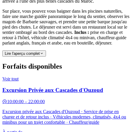
arrivée à l'une des plus belles cascades du Maroc.
Sur place, vous pouvez vous baigner dans les piscines naturelles,
faire une marche guidée panoramique le long du sentier, observer les
magots de Barbarie sauvages, et prendre une petite barque jusqu'au
pied des chutes. Le déjeuner est servi dans un restaurant local sur le
sentier ombragé au bord des cascades.
Inclus :
prise en charge et
retour à l'hôtel, véhicule climatisé 4x4 ou minivan, chauffeur-guide
parlant anglais, français et arabe, eau en bouteille, déjeuner.
Lire l'aperçu complet
Forfaits disponibles
Voir tout
Excursion Privée aux Cascades d'Ouzoud
10:00:00
–
22:00:00
Excursion privée aux Cascades d'Ouzoud · Service de prise en
charge et de retour inclus · Véhicules modernes, climatisés, 4x4 ou
minibus pour un trajet confortable · Chauffeur/guide