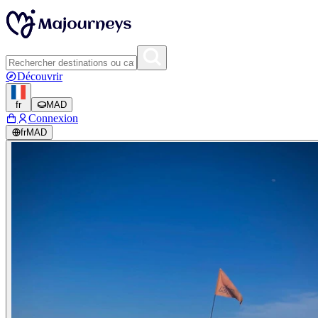
Découvrir
fr
MAD
Connexion
fr
MAD