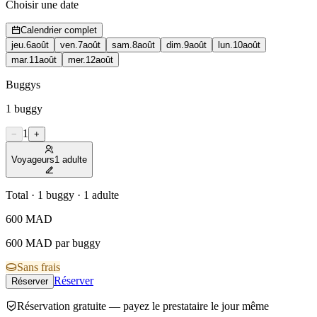
Choisir une date
Calendrier complet
jeu.
6
août
ven.
7
août
sam.
8
août
dim.
9
août
lun.
10
août
mar.
11
août
mer.
12
août
Buggys
1
buggy
1
−
+
Voyageurs
1 adulte
Total · 1 buggy · 1 adulte
600
MAD
600 MAD par buggy
Sans frais
Réserver
Réserver
Réservation gratuite — payez le prestataire le jour même