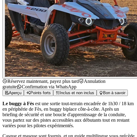
Réservez maintenant, payez plus tard
Annulation
gratuite
Confirmation via WhatsApp
Aperçu
Points forts
Inclus et non inclus
Bon à savoir
Le buggy à Fès
est une sortie tout-terrain encadrée de 1h30 / 18 km
en périphérie de Fès, en buggy biplace côte-à-côte. Après un
briefing de sécurité et une boucle d'apprentissage de la conduite,
vous partez sur des pistes accessibles aux débutants tout en restant
variées pour les pilotes expérimentés.
Casque et masque sont fournis, et un guide multilingue vous précède