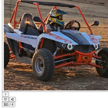
1
/
4