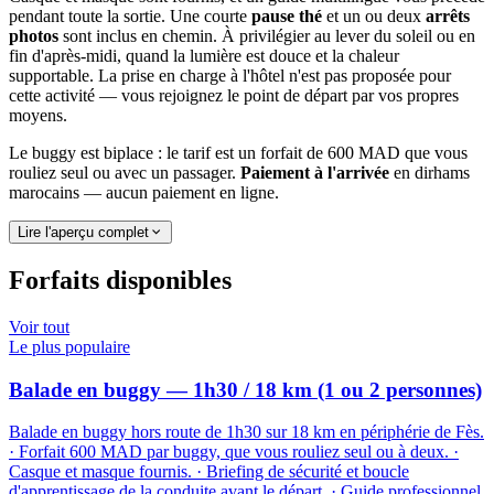
pendant toute la sortie. Une courte
pause thé
et un ou deux
arrêts
photos
sont inclus en chemin. À privilégier au lever du soleil ou en
fin d'après-midi, quand la lumière est douce et la chaleur
supportable. La prise en charge à l'hôtel n'est pas proposée pour
cette activité — vous rejoignez le point de départ par vos propres
moyens.
Le buggy est biplace : le tarif est un forfait de 600 MAD que vous
rouliez seul ou avec un passager.
Paiement à l'arrivée
en dirhams
marocains — aucun paiement en ligne.
Lire l'aperçu complet
Forfaits disponibles
Voir tout
Le plus populaire
Balade en buggy — 1h30 / 18 km (1 ou 2 personnes)
Balade en buggy hors route de 1h30 sur 18 km en périphérie de Fès.
· Forfait 600 MAD par buggy, que vous rouliez seul ou à deux. ·
Casque et masque fournis. · Briefing de sécurité et boucle
d'apprentissage de la conduite avant le départ. · Guide professionnel