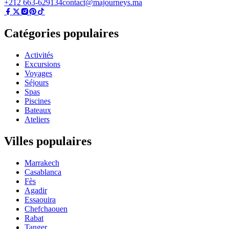
+212 663-629134
contact@majourneys.ma
Catégories populaires
Activités
Excursions
Voyages
Séjours
Spas
Piscines
Bateaux
Ateliers
Villes populaires
Marrakech
Casablanca
Fès
Agadir
Essaouira
Chefchaouen
Rabat
Tanger