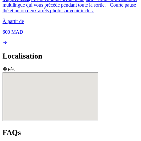
multilingue qui vous précède pendant toute la sortie. · Courte pause
thé et un ou deux arrêts photo souvenir inclus.
À partir de
600
MAD
Localisation
Fès
FAQs