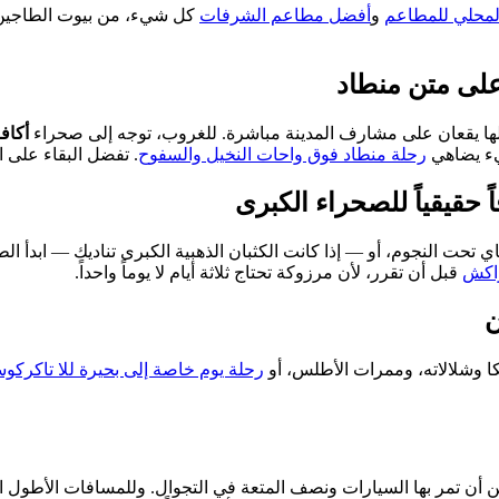
 المحلي للمطاعم
و
أفضل مطاعم الشرفات
كل شيء، من بيوت الطاجين ا
لى متن منطاد
ضلها يقعان على مشارف المدينة مباشرة. للغروب، توجه إلى صحراء
أكاف
يء يضاهي
رحلة منطاد فوق واحات النخيل والسفوح
. تفضل البقاء على
ً حقيقياً للصحراء الكبرى
 تحت النجوم، أو — إذا كانت الكثبان الذهبية الكبرى تناديك — ابدأ ال
راكش
قبل أن تقرر، لأن مرزوكة تحتاج ثلاثة أيام لا يوماً واحداً.
ن
كا وشلالاته، وممرات الأطلس، أو
رحلة يوم خاصة إلى بحيرة للا تاكرك
 أن تمر بها السيارات ونصف المتعة في التجوال. وللمسافات الأطول ا