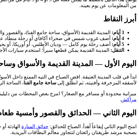
من المعلومات عن يوم بعينه.
أبرز النقاط
3 أيام:
المدينة القديمة (الأسواق، ساحة جامع الفنا)، والقصور و
4 أيام:
أضف غروب شمس في صحراء أكافاي أو رحلة منطاد ع
5 أيام:
أضف رحلة يوم كامل — وديان الأطلس، أو أوريكا، أو بحي
التنقل:
المدينة القديمة يمكن قطعها سيراً؛ استخدم سيارات الأجرة
اليوم الأول — المدينة القديمة والأسواق وساحة
ابدأ في قلب المدينة العتيقة. اقضِ الصباح في التيه الممتع داخل الأ
لأسقفه المزخرفة وأفنيته، ثم انطلق إلى
ساحة جامع الفنا
، الساحة ال
ميزانية محدودة أو مسافر مع الصغار؟ امزج بعض المحطات من دليلي
مراكش
.
اليوم الثاني — الحدائق والقصور وأمسية طعام
امنح اليوم الثاني إيقاعاً أهدأ. الصباح للحدائق:
حدائق المنارة
الهادئة أو
بصحبة مرشد طريقتان رائعتان لتتجاوز معالم البطاقات البريدية.