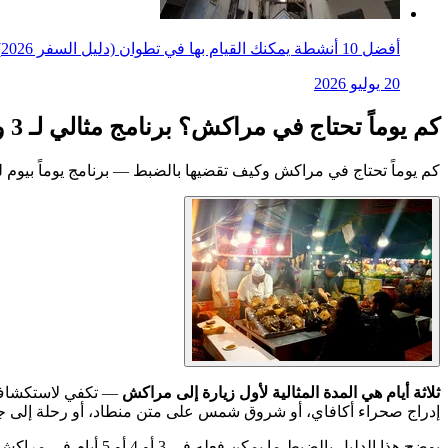
أفضل 10 أنشطة يمكنك القيام بها في تطوان (دليل السفر 2026)
20 يوليو 2026
كم يوماً تحتاج في مراكش؟ برنامج مثالي لـ 3 و4 و5 أيام (2026)
كم يوماً تحتاج في مراكش وكيف تقضيها بالضبط — برنامج يوماً بيوم لـ 3 و4 و5 أيام يشمل المدينة القديمة والقصور والطعام وصحراء أكافاي والرحلات اليوم
ثلاثة أيام هي المدة المثالية لأول زيارة إلى مراكش
— تكفي لاستكشاف ال
إدراج صحراء أكافاي، أو شروق شمس على متن منطاد، أو رحلة إلى جب
يوضح هذا الدليل بالضب