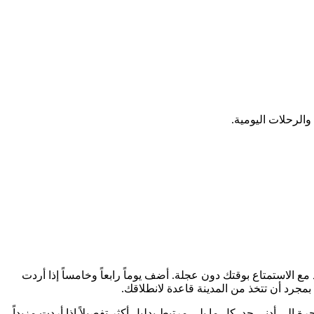
الاستمتاع بوقتك دون عجلة. أضف يوماً رابعاً وخامساً إذا أردت
رد أن تتخذ من المدينة قاعدة لانطلاقك.
أقدام وبسيارات الأجرة إلى أدنى حد. كل ما يلي مرتبط بدليل أكثر تفصيلاً إذا أردت مزيداً