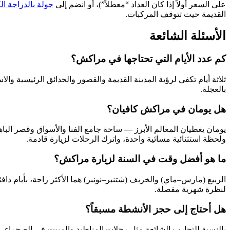
على السعر أولاً إذا كان العداد “معطلاً”)، أو انضم إلى
جولة بالدراجة الك
القديمة حيث تتوقف المركبات.
الأسئلة الشائعة
كم عدد الأيام التي تحتاجها في مراكش؟
ثلاثة أيام تكفي لرؤية المدينة القديمة والقصور والحدائق الرئيسية و
بالعجلة.
هل يومان في مراكش كافيان؟
يومان يغطيان المعالم الأبرز — ساحة جامع الفنا والأسواق وقصر الباهي
ولحظة استثنائية مسائية واحدة، واترك الرحلات لزيارة قادمة.
ما هو أفضل وقت في السنة لزيارة مراكش؟
الربيع (مارس–ماي) والخريف (شتنبر–نونبر) هما الأكثر راحة، بأيام دافئة وأمسيات منعشة. وقد يتجاوز الصيف 40
لنظرة شهرية مفصلة.
هل أحتاج إلى حجز الأنشطة مسبقاً؟