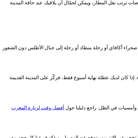
ات ترتب نقل المطار، ويمكن لحمّال أن يلاقيك عند حافة المدينة
فة صحراء أكافاي أو رحلة منطاد أو رحلة إلى جبال الأطلس دون الشعور
. إذا كان لديك عطلة نهاية أسبوع فقط، فركّز على المدينة القديمة
أفضل وقت لزيارة المغرب
بالنسبة للتجارب الشائعة مثل رحلات المناطيد والمبيت في الصحراء، نعم — فالأماكن محدودة، خصوصاً في الربيع والخريف. مع MaJourneys تحجز عبر الإنترنت وتدفع عند الوصول، ويؤكد فريقنا كل حجز مع