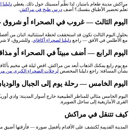
مراكش مدينة طعام بامتياز، لذا نظّم أمسيتك حول ذلك. يغطي
دليلنا
تعلّم تحضير الأطباق بنفسك؟ أضف
درس طبخ في مراكش
.
اليوم الثالث — غروب في الصحراء أو شروق ع
بحلول اليوم الثالث تكون قد استحققت لحظة استثنائية. اثنان من أف
مع الأطلس في الأفق — راجع
دليلنا لصحراء أكافاي
. وللشروق، لا ش
اليوم الرابع — أضف مبيتاً في الصحراء أو مذاقا
مع يوم رابع يمكنك الذهاب أبعد من مراكش. اقضِ ليلة في مخيم بأكافاي
بشأن المسافة: راجع دليلنا المخصص
لرحلات الصحراء الكبرى من م
اليوم الخامس — رحلة يوم إلى الجبال والوديا
اليوم الخامس مثالي للمناظر الطبيعية خارج أسوار المدينة: وادي أوري
القرى الأمازيغية إلى ساحل الصويرة.
كيف تتنقل في مراكش
المدينة القديمة تُكتشف على الأقدام بأفضل صورة — فأزقتها أضيق من