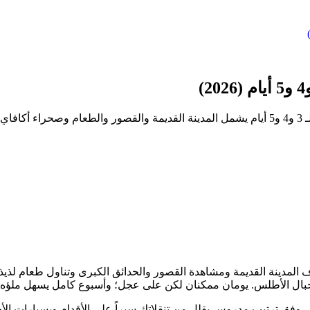
ية.
مدينة القديمة ومشاهدة القصور والحدائق الكبرى وتناول طعام لذيذ مع 
ال الأطلس. يومان ممكنان لكن على عجل؛ وأسبوع كامل يسهل ملؤه بمج
ط ما يمكن فعله في 3 أو 4 أو 5 أيام في مراكش، وفق ترتيب مدروس يقلل من تنقلاتك سيراً على ال