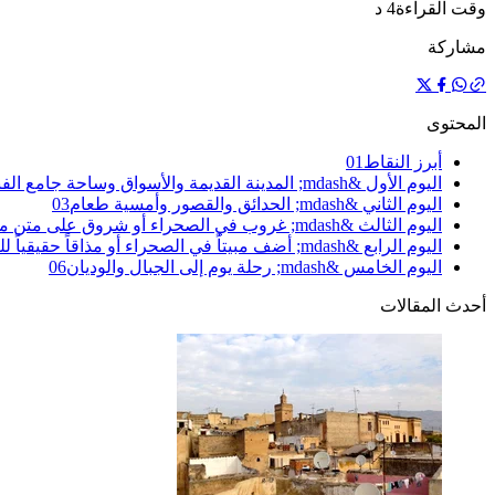
وقت القراءة
4 د
مشاركة
المحتوى
أبرز النقاط
1
0
اليوم الأول &mdash; المدينة القديمة والأسواق وساحة جامع الفنا
اليوم الثاني &mdash; الحدائق والقصور وأمسية طعام
3
0
اليوم الثالث &mdash; غروب في الصحراء أو شروق على متن منطاد
اليوم الرابع &mdash; أضف مبيتاً في الصحراء أو مذاقاً حقيقياً للصحراء الكبرى
اليوم الخامس &mdash; رحلة يوم إلى الجبال والوديان
6
0
أحدث المقالات