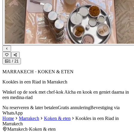
1
/
21
MARRAKECH · KOKEN & ETEN
Kookles in een Riad in Marrakech
Winkel op de soek met chef-kok Aïcha en kook en geniet daarna in
een medina-riad
Nu reserveren & later betalen
Gratis annulering
Bevestiging via
WhatsApp
Home
Marrakech
Koken & eten
Kookles in een Riad in
Marrakech
Marrakech
·
Koken & eten