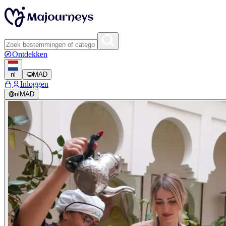
Ontdekken
nl
MAD
Inloggen
nl
MAD