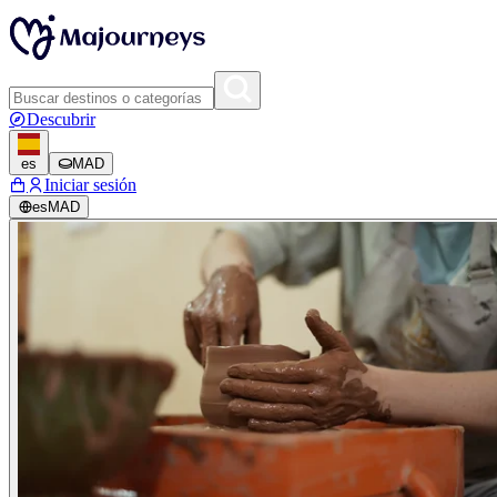
Descubrir
es
MAD
Iniciar sesión
es
MAD