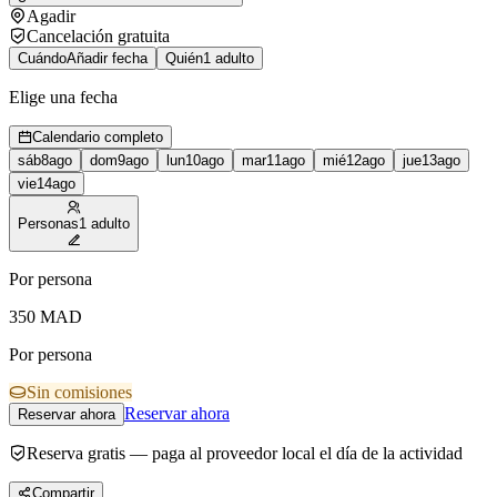
Agadir
Cancelación gratuita
Cuándo
Añadir fecha
Quién
1 adulto
Elige una fecha
Calendario completo
sáb
8
ago
dom
9
ago
lun
10
ago
mar
11
ago
mié
12
ago
jue
13
ago
vie
14
ago
Personas
1 adulto
Por persona
350
MAD
Por persona
Sin comisiones
Reservar ahora
Reservar ahora
Reserva gratis — paga al proveedor local el día de la actividad
Compartir