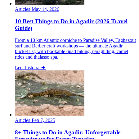
Articles
·
May 14, 2026
10 Best Things to Do in Agadir (2026 Travel
Guide)
From a 10 km Atlantic corniche to Paradise Valley, Taghazout
surf and Berber craft workshops — the ultimate Agadir
bucket list, with bookable quad biking, paragliding, camel
rides and thalasso spa.
Leer historia
Articles
·
Feb 7, 2025
8+ Things to Do in Agadir: Unforgettable