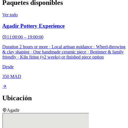
Paquetes disponibles
Ver todo
Agadir Pottery Experience
11:00:00
–
19:00:00
Duration 2 hours or more · Local artisan guidance · Wheel-throwing
& clay shaping · One handmade ceramic piece · Beginner & family
friendly · Kiln firing (≈2 weeks) or finished piece option
Desde
350
MAD
Ubicación
Agadir