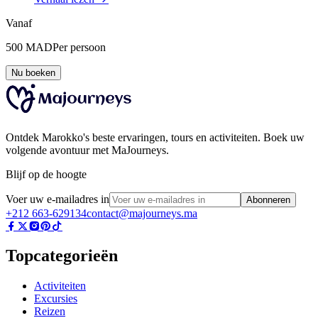
Vanaf
500
MAD
Per persoon
Nu boeken
Ontdek Marokko's beste ervaringen, tours en activiteiten. Boek uw
volgende avontuur met MaJourneys.
Blijf op de hoogte
Voer uw e-mailadres in
Abonneren
+212 663-629134
contact@majourneys.ma
Topcategorieën
Activiteiten
Excursies
Reizen