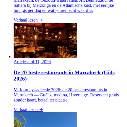
Marrakech, de Ouzoud-watervallen, Aït Benhaddou, de
Sahara bij Merzouga en de Atlantische kust, met eerlijke
timings per dag en wat je uren echt waard is.
Verhaal lezen
Articles
·
Jul 11, 2026
De 20 beste restaurants in Marrakech (Gids
2026)
MaJourneys-selectie 2026: de 20 beste restaurants in
Marrakech — Guéliz, medina, Hivernage. Reserveer gratis
zonder kaart, betaal ter plaatse.
Verhaal lezen