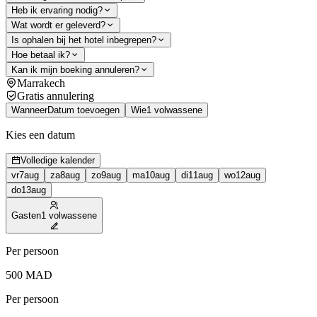
Heb ik ervaring nodig?
Wat wordt er geleverd?
Is ophalen bij het hotel inbegrepen?
Hoe betaal ik?
Kan ik mijn boeking annuleren?
Marrakech
Gratis annulering
Wanneer
Datum toevoegen
Wie
1 volwassene
Kies een datum
Volledige kalender
vr
7
aug
za
8
aug
zo
9
aug
ma
10
aug
di
11
aug
wo
12
aug
do
13
aug
Gasten
1 volwassene
Per persoon
500
MAD
Per persoon