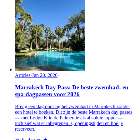
Articles
·
Jun 20, 2026
Marrakech Day Pass: De beste zwembad- en
spa-dagpassen voor 2026
Breng een dag door bij het zwembad in Marrakech zonder
een hotel te boeken. Dit zijn de beste Marrakech day passes
— met Lodge K in de Palmeraie als absolute topper —
inclusief wat er inbegrepen is, openingstijden en hoe je
reserveert.
Verhaal lezen