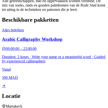
Alle gereedschappen, inkt en oppervlakken worden verstrekt. De
mix van soeks, riads en gouden palmbomen van de Rode Stad komt
tot uiting in de technieken en patronen die je leert.
Beschikbare pakketten
Alles bekijken
Arabic Calligraphy Workshop
09:00:00
–
22:00:00
Duration: 2 hours · Write your name or a meaningful word · Guided
by experienced calligraphers
Vanaf
500
MAD
Locatie
Marrakech