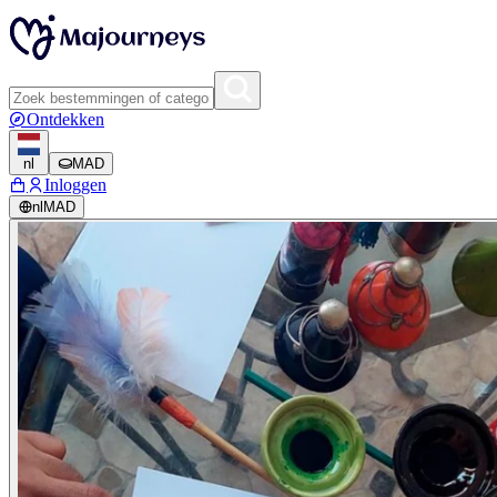
Ontdekken
nl
MAD
Inloggen
nl
MAD