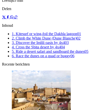
Leestijd
5 min
Delen
Inhoud
1. Kitesurf or wing-foil the Dakhla lagoon
0
1
2. Climb the White Dune (Dune Blanche)
0
2
3. Discover the Imlili oasis by 4x4
0
3
4. Cross the Sbita desert by 4x4
0
4
5. Ride a desert safari and sandboard the dunes
0
5
6. Race the dunes on a quad or buggy
0
6
Recente berichten