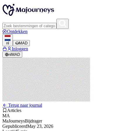
Ontdekken
nl
MAD
Inloggen
nl
MAD
Terug naar journal
Articles
MA
MaJourneys
Bijdrager
Gepubliceerd
May 23, 2026