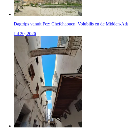
Dagtrips vanuit Fez: Chefchaouen, Volubilis en de Midden-Atl
Jul 20, 2026