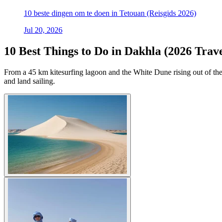
10 beste dingen om te doen in Tetouan (Reisgids 2026)
Jul 20, 2026
10 Best Things to Do in Dakhla (2026 Trav
From a 45 km kitesurfing lagoon and the White Dune rising out of the 
and land sailing.