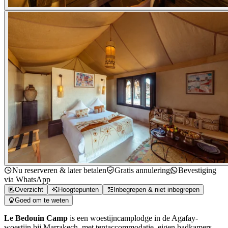
Nu reserveren & later betalen
Gratis annulering
Bevestiging
via WhatsApp
Overzicht
Hoogtepunten
Inbegrepen & niet inbegrepen
Goed om te weten
Le Bedouin Camp
is een woestijncamplodge in de Agafay-
woestijn bij Marrakech, met tentaccommodatie, eigen badkamers,