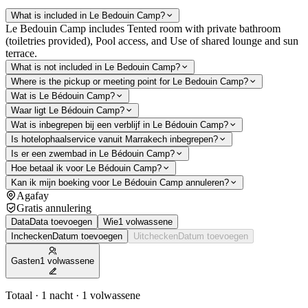
What is included in Le Bedouin Camp?
Le Bedouin Camp includes Tented room with private bathroom
(toiletries provided), Pool access, and Use of shared lounge and sun
terrace.
What is not included in Le Bedouin Camp?
Where is the pickup or meeting point for Le Bedouin Camp?
Wat is Le Bédouin Camp?
Waar ligt Le Bédouin Camp?
Wat is inbegrepen bij een verblijf in Le Bédouin Camp?
Is hotelophaalservice vanuit Marrakech inbegrepen?
Is er een zwembad in Le Bédouin Camp?
Hoe betaal ik voor Le Bédouin Camp?
Kan ik mijn boeking voor Le Bédouin Camp annuleren?
Agafay
Gratis annulering
Data
Data toevoegen
Wie
1 volwassene
Inchecken
Datum toevoegen
Uitchecken
Datum toevoegen
Gasten
1 volwassene
Totaal · 1 nacht · 1 volwassene