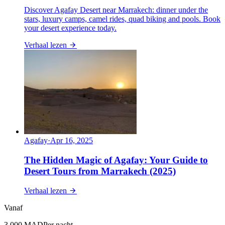
Discover Agafay Desert near Marrakech: dinner under the
stars, luxury camps, camel rides, quad biking and pools. Book
your desert experience today.
Verhaal lezen
Agafay
·
Apr 16, 2025
The Hidden Magic of Agafay: Your Guide to
Desert Tours from Marrakech (2025)
Verhaal lezen
Vanaf
3.000
MAD
Per nacht