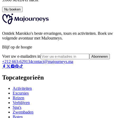
Nu boeken
Ontdek Marokko's beste ervaringen, tours en activiteiten. Boek uw
volgende avontuur met MaJourneys.
Blijf op de hoogte
Voer uw e-mailadres in
Abonneren
+212 663-629134
contact@majourneys.ma
Topcategorieën
Activiteiten
Excursies
Reizen
Verblijven
Spa's
Zwembaden
Boten