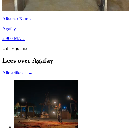
Alkamar Kamp
Agafay
2.900
MAD
Uit het journal
Lees over Agafay
Alle artikelen →