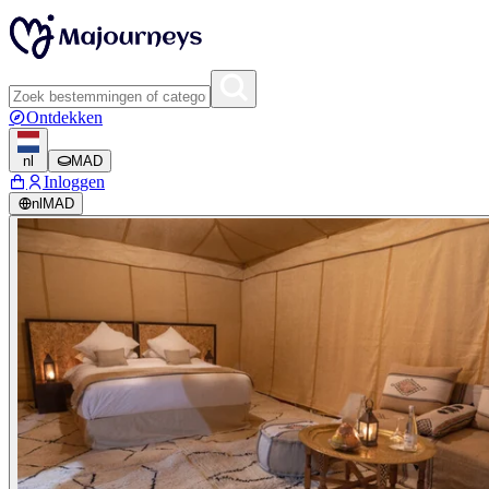
Ontdekken
nl
MAD
Inloggen
nl
MAD