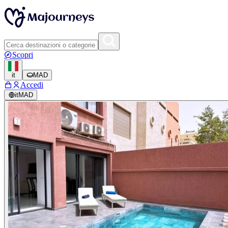
Scopri
it
MAD
Accedi
it
MAD