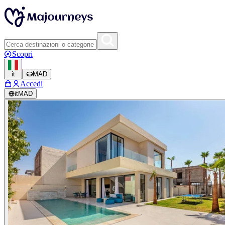
Scopri
it
MAD
Accedi
it
MAD