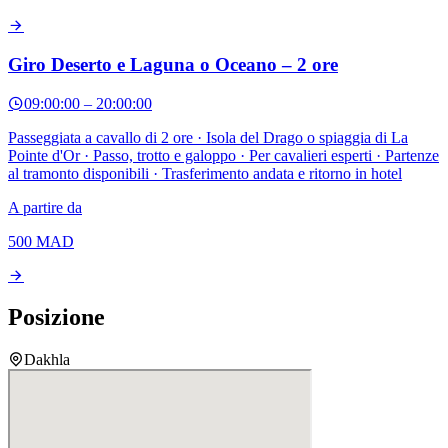
Giro Deserto e Laguna o Oceano – 2 ore
09:00:00
–
20:00:00
Passeggiata a cavallo di 2 ore · Isola del Drago o spiaggia di La
Pointe d'Or · Passo, trotto e galoppo · Per cavalieri esperti · Partenze
al tramonto disponibili · Trasferimento andata e ritorno in hotel
A partire da
500
MAD
Posizione
Dakhla