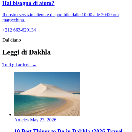
Hai bisogno di aiuto?
Il nostro servizio clienti è disponibile dalle 10:00 alle 20:00 ora
marocchina.
+212 663-629134
Dal diario
Leggi di Dakhla
Tutti gli articoli →
Articles
·
May 23, 2026
10 Best Things to Do in Dakhla (2026 Travel