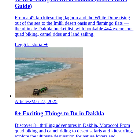
Guide)
From a 45 km kitesurfing lagoon and the White Dune rising
out of the sea to the Imlili desert oasis and flamingo flats —
the ultimate Dakhla bucket list, with bookable 4x4 excursions,
quad biking, camel rides and land sailing.
Leggi la storia
Articles
·
Mar 27, 2025
8+ Exciting Things to Do in Dakhla
Discover 8+ thrilling adventures in Dakhla, Morocco! From
quad biking and camel riding to desert safaris and kitesurfing,
explore the ultimate destination for nature lovers and