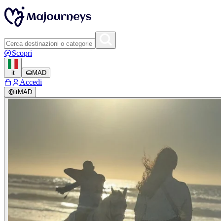
Scopri
it
MAD
Accedi
it
MAD