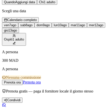
Quando
Aggiungi data
Chi
1 adulto
Scegli una data
Calendario completo
ven
7
ago
sab
8
ago
dom
9
ago
lun
10
ago
mar
11
ago
mer
12
ago
gio
13
ago
Ospiti
1 adulto
A persona
300
MAD
A persona
Nessuna commissione
Prenota ora
Prenota ora
Prenota gratis — paga il fornitore locale il giorno stesso
Condividi