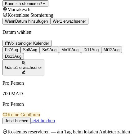
Kann ich stornieren?
Marrakesch
Kostenlose Stornierung
Wann
Datum hinzufügen
Wer
1 erwachsener
Datum wählen
Vollständiger Kalender
Fr
7
Aug
Sa
8
Aug
So
9
Aug
Mo
10
Aug
Di
11
Aug
Mi
12
Aug
Do
13
Aug
Gäste
1 erwachsener
Pro Person
700
MAD
Pro Person
Keine Gebühren
Jetzt buchen
Jetzt buchen
Kostenlos reservieren — am Tag beim lokalen Anbieter zahlen