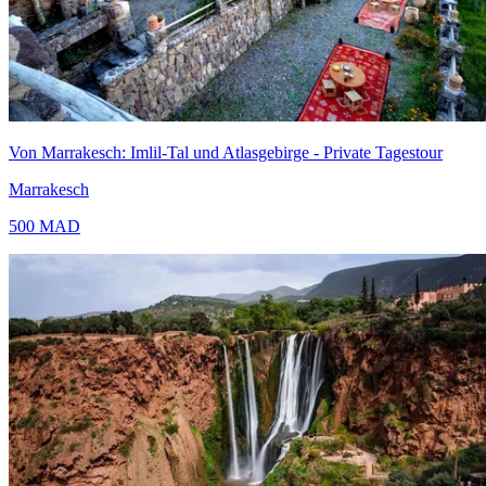
Von Marrakesch: Imlil-Tal und Atlasgebirge - Private Tagestour
Marrakesch
500
MAD