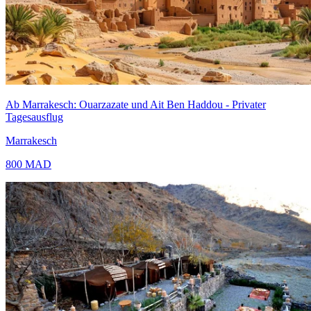
Ab Marrakesch: Ouarzazate und Ait Ben Haddou - Privater
Tagesausflug
Marrakesch
800
MAD