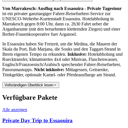
Von Marrakesch: Ausflug nach Essaouira - Private Tagestour
ist ein privater ganztaegiger Fahrer-Reisefuehrer-Service zur
UNESCO-Welterbe-Kuetenstadt Essaouira. Hotelabholung in
Marrakesch gegen 8:00 Uhr, dann ca. 2h30 Fahrt ueber die
Arganbaeume (mit den beruehmten kletternden Ziegen) und einer
Berber-Frauenkooperative fuer Arganoel.
In Essaouira haben Sie Freizeit, um die Medina, die Mauern der
Skala du Port, Bab Marjana, die Souks und den Taggart-Strand in
Ihrem eigenen Tempo zu erkunden.
Inklusive:
Hotelabholung und
Ruecktransfer, klimatisiertes 4x4 oder Minivan, Flaschenwasser,
Englisch/Franzoesisch/Arabisch sprechender Fahrer-Reisefuehrer,
Panoramastopps.
Nicht inklusive:
Mittagessen, Getraenke,
Trinkgelder, optionale Kamel- oder Pferdeausfluege am Strand.
Vollständigen Überblick lesen
Verfügbare Pakete
Alle anzeigen
Private Day Trip to Essaouira