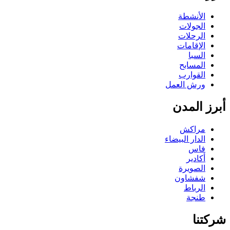
الأنشطة
الجولات
الرحلات
الإقامات
السبا
المسابح
القوارب
ورش العمل
رز المدن
مراكش
الدار البيضاء
فاس
أكادير
الصويرة
شفشاون
الرباط
طنجة
كتنا