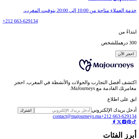
لعملاء متاحة من 10:00 إلى 20:00 بتوقيت المغرب.
+212 663-629134
داءً من
3
درهم
للشخص
جز الآن
شف أفضل التجارب والجولات والأنشطة في المغرب. احجز
رتك القادمة مع MaJourneys.
 على اطلاع
ل بريدك الإلكتروني
اشترك
contact@majourneys.ma
+212 663-629
رز الفئات