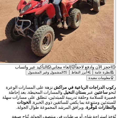
احجز الآن وادفع لاحقاً
إلغاء مجاني
التأكيد عبر واتساب
نظرة عامة
أبرز النقاط
المشمول وغير المشمول
معلومات مفيدة
ب الدراجات الرباعية في مراكش
نزهة على المسارات الوعرة
حو
ساعتين
عبر
بستان النخيل
والمسارات المحيطة. بعد إحاطة
رة للسلامة وحلقة تدريبية للمبتدئين، تنطلق على مسارات سهلة
بتدئين ومتنوعة بما يكفي للسائقين ذوي الخبرة.
الخوذات
نظارات مُوفَّرة
، ويرافق المرشد المجموعة طوال الجولة.
خذ استراحة شاي أو مرطبات في منتصف الجولة. تُتاح صيغة