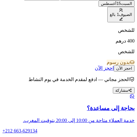
سبت
15
أغسطس
ضيوف
1 بالغ
شخص
4
درهم
شخص
بدون رسوم
احجز الآن
جز الآن
الحجز مجاني — ادفع لمقدم الخدمة في يوم النشاط
مشاركة
اجة إلى مساعدة؟
لعملاء متاحة من 10:00 إلى 20:00 بتوقيت المغرب.
+212 663-629134