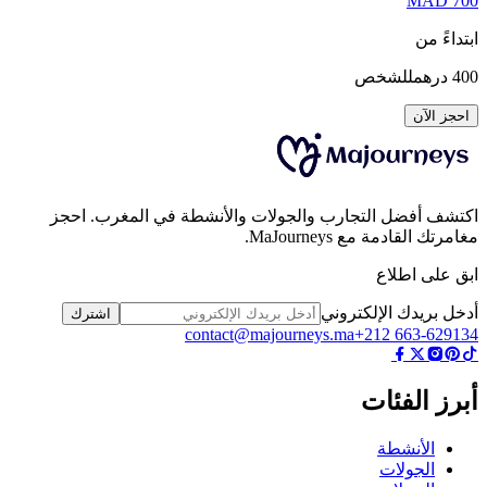
MAD
7
داءً من
4
درهم
للشخص
جز الآن
شف أفضل التجارب والجولات والأنشطة في المغرب. احجز
رتك القادمة مع MaJourneys.
 على اطلاع
ل بريدك الإلكتروني
اشترك
contact@majourneys.ma
+212 663-629
رز الفئات
الأنشطة
الجولات