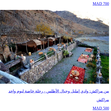
MAD
7
مراكش: وادي إمليل وجبال الأطلس - رحلة خاصة ليوم واحد
اكش
MAD
5