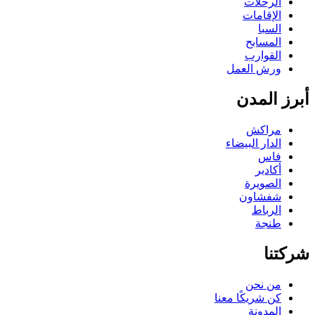
الرحلات
الإقامات
السبا
المسابح
القوارب
ورش العمل
رز المدن
مراكش
الدار البيضاء
فاس
أكادير
الصويرة
شفشاون
الرباط
طنجة
كتنا
من نحن
كن شريكًا معنا
المدونة