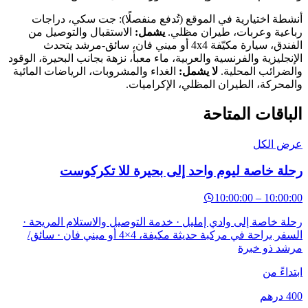
طة اختيارية في الموقع (تُدفع منفصلًا): جت سكي، دراجات
عية وعربات، طيران مظلي.
يشمل:
الاستقبال والتوصيل من
الفندق، سيارة مكيّفة 4x4 أو ميني فان، سائق-مرشد يتحدث
نجليزية والفرنسية والعربية، ماء معبأ، نزهة بجانب البحيرة، الوقود
ضرائب المحلية.
لا يشمل:
الغداء والمشروبات، الرياضات المائية
محركة، الطيران المظلي، الإكراميات.
باقات المتاحة
ض الكل
لة خاصة ليوم واحد إلى بحيرة للا تكركوست
10:00:00
–
10:00
ة خاصة إلى وادي إمليل · خدمة التوصيل والاستلام المريحة ·
السفر براحة في مركبة حديثة مكيفة، 4×4 أو ميني فان · سائق/
د ذو خبرة
داءً من
4
درهم