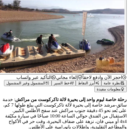
احجز الآن وادفع لاحقاً
إلغاء مجاني
التأكيد عبر واتساب
نظرة عامة
أبرز النقاط
خط السير
المشمول وغير المشمول
معلومات مفيدة
ة خاصة ليوم واحد إلى بحيرة لالة تاكركوست من مراكش
: خدمة
سائق-مرشد خاصة إلى بحيرة لالة تاكركوست التي يبلغ طولها 7 كم،
على بُعد نحو 45 دقيقة جنوب مراكش عند سفح الأطلس الكبير.
الاستقبال من الفندق حوالي الساعة 10:00 صباحًا في سيارة مكيّفة
4x4 أو ميني فان، نزهة على ضفاف البحيرة، وقت حر في الأكواخ
مطاعم التقليدية، وإطلالات بانورامية على الأطلس.