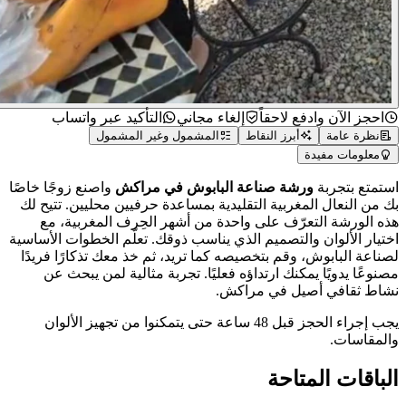
احجز الآن وادفع لاحقاً
إلغاء مجاني
التأكيد عبر واتساب
نظرة عامة
أبرز النقاط
المشمول وغير المشمول
معلومات مفيدة
متع بتجربة
ورشة صناعة البابوش في مراكش
واصنع زوجًا خاصًا
من النعال المغربية التقليدية بمساعدة حرفيين محليين. تتيح لك
 الورشة التعرّف على واحدة من أشهر الحِرف المغربية، مع
يار الألوان والتصميم الذي يناسب ذوقك. تعلّم الخطوات الأساسية
اعة البابوش، وقم بتخصيصه كما تريد، ثم خذ معك تذكارًا فريدًا
وعًا يدويًا يمكنك ارتداؤه فعليًا. تجربة مثالية لمن يبحث عن
اط ثقافي أصيل في مراكش.
يجب إجراء الحجز قبل 48 ساعة حتى يتمكنوا من تجهيز الألوان
مقاسات.
باقات المتاحة