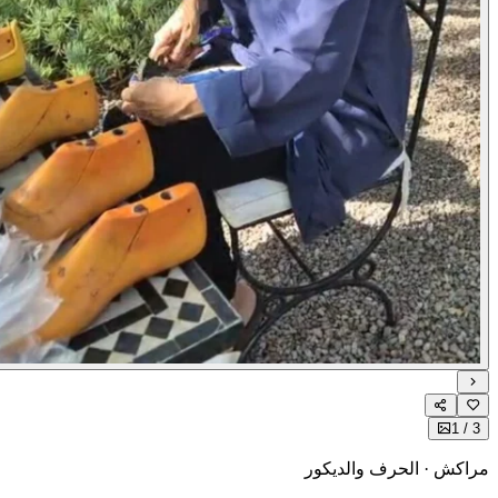
1
كش · الحرف والديكور