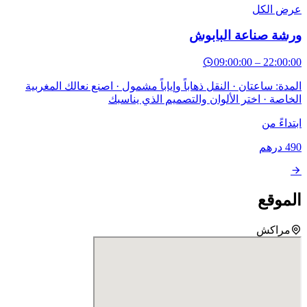
ض الكل
شة صناعة البابوش
09:00:00
–
22:00
دة: ساعتان · النقل ذهاباً وإياباً مشمول · اصنع نعالك المغربية
اصة · اختر الألوان والتصميم الذي يناسبك
داءً من
4
درهم
موقع
مراكش