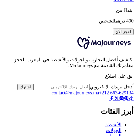
داءً من
4
درهم
للشخص
جز الآن
شف أفضل التجارب والجولات والأنشطة في المغرب. احجز
رتك القادمة مع MaJourneys.
 على اطلاع
ل بريدك الإلكتروني
اشترك
contact@majourneys.ma
+212 663-629
رز الفئات
الأنشطة
الجولات