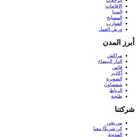
الرحلات
الإقامات
السبا
المسابح
القوارب
ورش العمل
رز المدن
مراكش
الدار البيضاء
فاس
أكادير
الصويرة
شفشاون
الرباط
طنجة
كتنا
من نحن
كن شريكًا معنا
المدونة