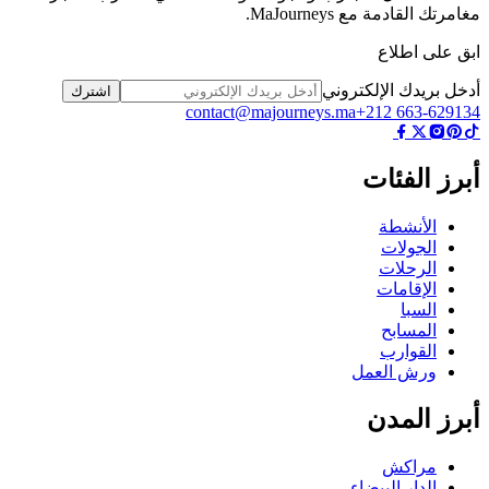
رتك القادمة مع MaJourneys.
 على اطلاع
ل بريدك الإلكتروني
اشترك
contact@majourneys.ma
+212 663-629
رز الفئات
الأنشطة
الجولات
الرحلات
الإقامات
السبا
المسابح
القوارب
ورش العمل
رز المدن
مراكش
الدار البيضاء