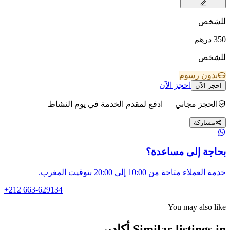
شخص
3
درهم
شخص
بدون رسوم
احجز الآن
جز الآن
الحجز مجاني — ادفع لمقدم الخدمة في يوم النشاط
مشاركة
اجة إلى مساعدة؟
لعملاء متاحة من 10:00 إلى 20:00 بتوقيت المغرب.
+212 663-629134
You may also l
Similar listings أكادير