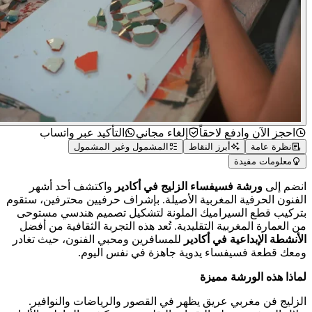
احجز الآن وادفع لاحقاً
إلغاء مجاني
التأكيد عبر واتساب
نظرة عامة
أبرز النقاط
المشمول وغير المشمول
معلومات مفيدة
م إلى
ورشة فسيفساء الزليج في أكادير
واكتشف أحد أشهر
نون الحرفية المغربية الأصيلة. بإشراف حرفيين محترفين، ستقوم
كيب قطع السيراميك الملونة لتشكيل تصميم هندسي مستوحى
العمارة المغربية التقليدية. تُعد هذه التجربة الثقافية من أفضل
نشطة الإبداعية في أكادير
للمسافرين ومحبي الفنون، حيث تغادر
ك قطعة فسيفساء يدوية جاهزة في نفس اليوم.
ذا هذه الورشة مميزة
ليج فن مغربي عريق يظهر في القصور والرياضات والنوافير.