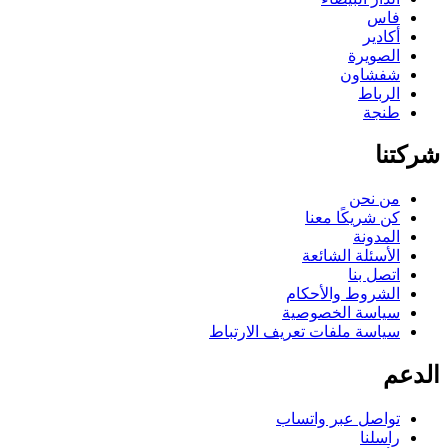
فاس
أكادير
الصويرة
شفشاون
الرباط
طنجة
كتنا
من نحن
كن شريكًا معنا
المدونة
الأسئلة الشائعة
اتصل بنا
الشروط والأحكام
سياسة الخصوصية
سياسة ملفات تعريف الارتباط
دعم
تواصل عبر واتساب
راسلنا