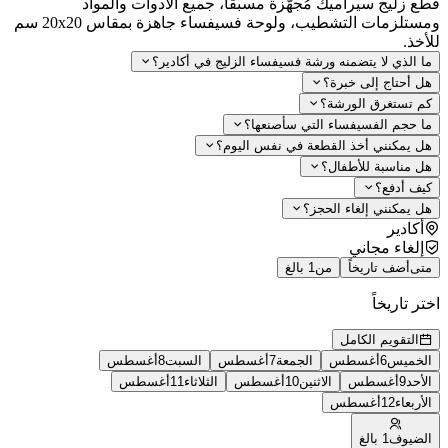
 زليج سيراميك مُجهّزة مسبقًا، جميع الأدوات والمواد
ومستلزمات التشطيب، ولوحة فسيفساء جاهزة بمقاس 20x20 سم
خذ.
 الذي لا يتضمنه ورشة فسيفساء الزليج في أكادير؟
 أحتاج إلى خبرة؟
 تستغرق الورشة؟
 حجم الفسيفساء التي سأصنعها؟
 يمكنني أخذ القطعة في نفس اليوم؟
 مناسبة للأطفال؟
ف أدفع؟
 يمكنني إلغاء الحجز؟
أكادير
إلغاء مجاني
ى
أضف تاريخاً
من
1 بالغ
ر تاريخاً
التقويم الكامل
خميس
6
أغسطس
الجمعة
7
أغسطس
السبت
8
أغسطس
أحد
9
أغسطس
الاثنين
10
أغسطس
الثلاثاء
11
أغسطس
أربعاء
12
أغسطس
ضيوف
1 بالغ