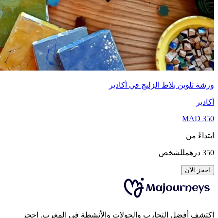
ة تلوين بلاط الزليج في أكادير
دير
MAD
3
داءً من
3
درهم
للشخص
جز الآن
شف أفضل التجارب والجولات والأنشطة في المغرب. احجز