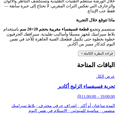
ل الورشة ستتعلم التقنيات التقليدية وتستكشف التناظر والألوان
زخارف التي تعكس التراث المغربي. لا تحتاج إلى خبرة سابقة —
 حب الإبداع.
ا تتوقع خلال التجربة
صمم وتجمع
قطعة فسيفساء مغربية بحجم 20×20 سم
باستخدام
ط سيراميك مُجهز مسبقًا وأساليب تقليدية. سيرافقك الحرفيون
ة بخطوة حتى تكتمل قطعتك الفنية الجاهزة للأخذ في نفس
وم كتذكار مميز من أكادير.
اءة النظرة الكاملة
باقات المتاحة
ض الكل
ربة فسيفساء الزليج أكادير
11:00:00
–
19:00
دة ساعتان أو أكثر · إشراف حرفي محترف · بلاط سيراميك
من · مناسبة للمبتدئين · الاستلام في نفس اليوم